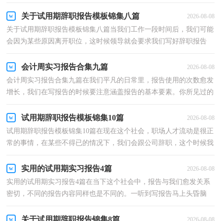
告就拖延症懒癌齐复发？下面是小编收集整理的销售...
关于试用期辞职报告模板锦集八篇
2026-08-08
关于试用期辞职报告模板锦集八篇当我们工作一段时间后，我们可能
会因为某些原因离开职位，这时候领导就会要求我们写好辞职报告
了。你知道写辞职报告需要注意哪些问题吗？以下是小...
会计周实习报告合集九篇
2026-08-08
会计周实习报告合集九篇在我们平凡的日常里，报告使用的次数愈发
增长，我们在写报告的时候要注意涵盖报告的基本要素。你所见过的
报告是什么样的呢？下面是小编精心整理的会计周实...
试用期辞职报告模板锦集10篇
2026-08-08
试用期辞职报告模板锦集10篇在现在这个社会，职场人才流动是很正
常的事情，在某些不得已的情况下，我们会跟公司辞职，这个时候我
们就需要写辞职报告了。可是怎样写出合乎规范的辞职...
实用的试用期实习报告4篇
2026-08-08
实用的试用期实习报告4篇在当下这个社会中，报告与我们愈发关系
密切，不同的报告内容同样也是不同的。一听到写报告马上头昏脑
涨？下面是小编精心整理的试用期实习报告4篇，欢迎大家...
关于试用期辞职报告锦集8篇
2026-08-08