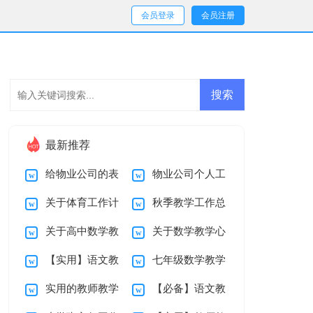
会员登录
会员注册
最新推荐
给物业公司的表
物业公司个人工
关于体育工作计
秋季教学工作总
扬信15篇
作总结
关于高中数学教
关于数学教学心
划模板七篇
结锦集十篇
【实用】语文教
七年级数学教学
学总结锦集六篇
得体会模板锦集5篇
实用的教师教学
【必备】语文教
学心得体会锦集八篇
总结锦集十篇