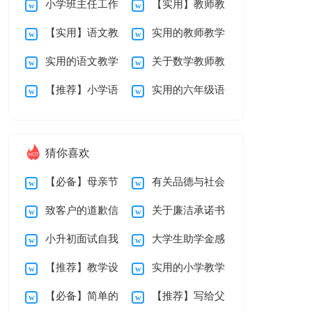
小学班主任工作
【实用】教师教
总结锦集6篇
学总结锦集10篇
【实用】语文教
实用的教师教学
总结
学工作总结锦集5篇
实用的语文教学
关于数学教师教
学心得体会锦集五篇
总结锦集八篇
【推荐】小学语
实用的六年级语
总结锦集十篇
学总结锦集6篇
文说课稿范文集锦9
文教学总结3篇
篇
猜你喜欢
【必备】母亲节
有关品德与社会
致客户的道歉信
关于廉洁承诺书
感谢信三篇
教学总结汇编十篇
小升初面试自我
大学生助学金感
汇编九篇
【推荐】教学设
实用的小学教学
介绍
谢信15篇
【必备】简单的
【推荐】写给父
计方案模板汇编八篇
计划二年级三篇