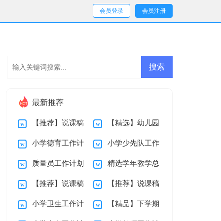
会员登录
会员注册
最新推荐
【推荐】说课稿
【精选】幼儿园
小学德育工作计
小学少先队工作
初中集锦四篇
说课稿三篇
质量员工作计划
精选学年教学总
划
计划
【推荐】说课稿
【推荐】说课稿
结范文汇总6篇
小学卫生工作计
【精品】下学期
范文集锦7篇
4篇