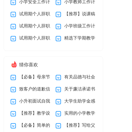
小学安全工作计
小学教师工作计
划
教学总结10篇
试用期个人辞职
【推荐】说课稿
划
划
试用期个人辞职
小学班级工作计
报告范文7篇
3篇
试用期个人辞职
精选下学期教学
报告范文汇总10篇
划范文
报告汇总九篇
总结三篇
猜你喜欢
【必备】母亲节
有关品德与社会
致客户的道歉信
关于廉洁承诺书
感谢信三篇
教学总结汇编十篇
小升初面试自我
大学生助学金感
汇编九篇
【推荐】教学设
实用的小学教学
介绍
谢信15篇
【必备】简单的
【推荐】写给父
计方案模板汇编八篇
计划二年级三篇