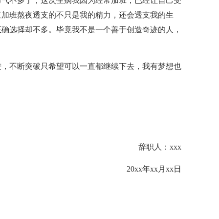
勇气不多了，这次生病我因为经常加班，已经让自己受
直加班熬夜透支的不只是我的精力，还会透支我的生
正确选择却不多。毕竟我不是一个善于创造奇迹的人，
进，不断突破只希望可以一直都继续下去，我有梦想也
。
辞职人：xxx
20xx年xx月xx日