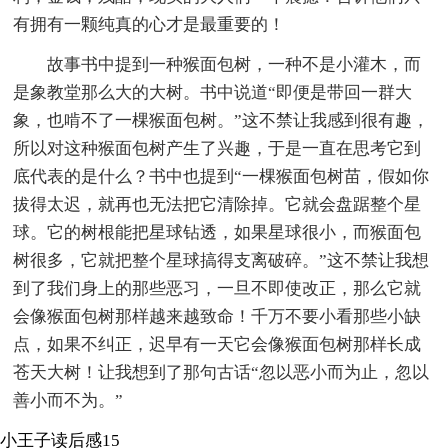
有拥有一颗纯真的心才是最重要的！
故事书中提到一种猴面包树，一种不是小灌木，而
是象教堂那么大的大树。书中说道“即便是带回一群大
象，也啃不了一棵猴面包树。”这不禁让我感到很有趣，
所以对这种猴面包树产生了兴趣，于是一直在思考它到
底代表的是什么？书中也提到“一棵猴面包树苗，假如你
拔得太迟，就再也无法把它清除掉。它就会盘踞整个星
球。它的树根能把星球钻透，如果星球很小，而猴面包
树很多，它就把整个星球搞得支离破碎。”这不禁让我想
到了我们身上的那些恶习，一旦不即使改正，那么它就
会像猴面包树那样越来越致命！千万不要小看那些小缺
点，如果不纠正，迟早有一天它会像猴面包树那样长成
苍天大树！让我想到了那句古话“忽以恶小而为止，忽以
善小而不为。”
小王子读后感15