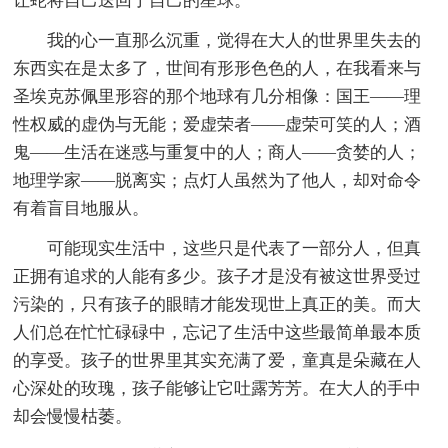
让蛇将自己送回了自己的星球。
我的心一直那么沉重，觉得在大人的世界里失去的
东西实在是太多了，世间有形形色色的人，在我看来与
圣埃克苏佩里形容的那个地球有几分相像：国王——理
性权威的虚伪与无能；爱虚荣者——虚荣可笑的人；酒
鬼——生活在迷惑与重复中的人；商人——贪婪的人；
地理学家——脱离实；点灯人虽然为了他人，却对命令
有着盲目地服从。
可能现实生活中，这些只是代表了一部分人，但真
正拥有追求的人能有多少。孩子才是没有被这世界受过
污染的，只有孩子的眼睛才能发现世上真正的美。而大
人们总在忙忙碌碌中，忘记了生活中这些最简单最本质
的享受。孩子的世界里其实充满了爱，童真是朵藏在人
心深处的玫瑰，孩子能够让它吐露芳芳。在大人的手中
却会慢慢枯萎。