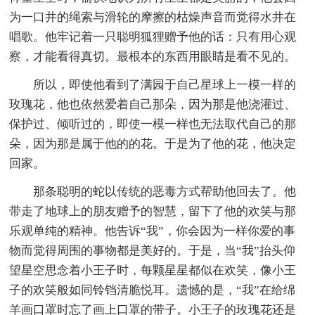
为一口井的绳索与滑轮的摩擦的枯燥声音而觉得水井在
唱歌。他牢记着一只聪明狐狸赠予他的话：只有用心观
察，才能看得真切。最根本的东西用眼睛是看不见的。
所以，即使他看到了满园于自己星球上一模一样的
玫瑰花，他也依然爱着自己那朵，因为那是他浇灌过、
保护过、倾听过的，即使一模一样也无法取代自己的那
朵，因为那是属于他的的花。于是为了他的花，他决定
回家。
那条聪明的蛇以传统的恶毒方式帮助他回去了。他
带走了地球上的朋友赠予的智慧，留下了他的欢笑与那
乐观单纯的精神。他告诉“我”，你会因为一样你爱的事
物而觉得周围的事物都是美好的。于是，当“我”抬头仰
望星空思念着小王子时，每颗星星都似在欢笑，像小王
子的欢笑般如同铃铛清脆悦耳。遗憾的是，“我”在给绵
羊画口罩时忘了画上口罩的带子。小王子的玫瑰花还是