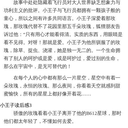
故事中处处隐藏着飞行员对大人世界缺乏想象力与
功利主义的批评。小王子与飞行员都拥有一颗孩子般的
童心，所以之间有许多共同语言。小王子深爱着那玫
瑰，那玫瑰代替不了花园里那五千朵玫瑰，狐狸朋友告
诉过他：“只有用心才能看得清。实质的东西，用眼睛是
看不见得。对呀！那就是爱。小王子为他所驯服了的玫
瑰，除草、捉虫、浇灌，她是独一无二的。一个生命拥
有了别人的呵护或是爱，或是呵护过，爱过别的生命，
那么在宇宙中，是无可替代的！
在每个人的心中都有那么一片星空，星空中有着一
朵玫瑰，永恒的玫瑰。那么夜间，你看着天空就感到甜
蜜愉快，所有的星星上都好像开着花……
小王子读后感3
骄傲的玫瑰看着小王子离开了他的B612星球，那时
他们都太年轻了，不懂如何去爱。