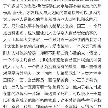
了许多世间的丑恶和依然存在及永远都不会被磨灭的那
份真·善·美。才发现人与人之间的差别原来可以那么的
大，有些人是那么的善良然而有些人却可以那么的邪
恶。只能说故事中许多的人都是悲哀的，国王，一个只
是徒有虚名，也只能让别人去做别人自己想做的事的
人；土耳其天文学家，一个只能靠一套雅致的西装才能
让大家相信他的论证的人；爱虚荣的，一个永远只能听
到别人对他的赞扬，却听不到那些真心话的人；酒鬼，
一个不敢面对自己，用喝酒来忘记自己整日喝酒的可笑
的人；商人，一个自认为拥有所有的星星，却不曾作过
对星星有益的人，这一切的一切都显示出了人类本性中
丑陋的一面，当然那另一面便是善良，小王子是善良
的，应为他一直拥有着一颗童真的心，他为了看见日思
夜想的玫瑰和一片净土而选择了死亡，可以说小王子是
以死来完成了他那不朽的童真，这不禁给那些生活在权
利，金钱，残酷，现实的大人们一个震撼！告诉他们只