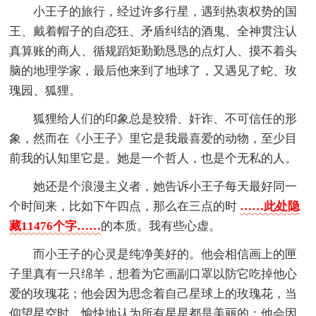
小王子的旅行，经过许多行星，遇到热衷权势的国
王、戴着帽子的自恋狂、矛盾纠结的酒鬼、全神贯注认
真算账的商人、循规蹈矩勤勤恳恳的点灯人、摸不着头
脑的地理学家，最后他来到了地球了，又遇见了蛇、玫
瑰园、狐狸。
狐狸给人们的印象总是狡猾、奸诈、不可信任的形
象，然而在《小王子》里它是我最喜爱的动物，至少目
前我的认知里它是。她是一个哲人，也是个无私的人。
她还是个浪漫主义者，她告诉小王子每天最好同一
个时间来，比如下午四点，那么在三点的时
……此处隐
藏11476个字……
的本质。我有些心虚。
而小王子的心灵是纯净美好的。他会相信画上的匣
子里真有一只绵羊，想着为它画副口罩以防它吃掉他心
爱的玫瑰花；他会因为思念着自己星球上的玫瑰花，当
仰望星空时，愉快地认为所有星星都是美丽的；他会因