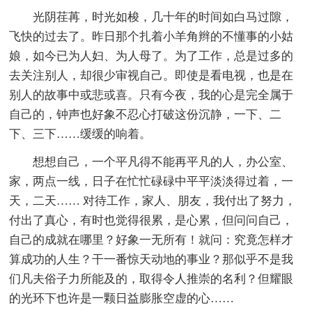
光阴荏苒，时光如梭，几十年的时间如白马过隙，
飞快的过去了。昨日那个扎着小羊角辫的不懂事的小姑
娘，如今已为人妇、为人母了。为了工作，总是过多的
去关注别人，却很少审视自己。即使是看电视，也是在
别人的故事中或悲或喜。只有今夜，我的心是完全属于
自己的，钟声也好象不忍心打破这份沉静，一下、二
下、三下……缓缓的响着。
想想自己，一个平凡得不能再平凡的人，办公室、
家，两点一线，日子在忙忙碌碌中平平淡淡得过着，一
天，二天…… 对待工作，家人、朋友，我付出了努力，
付出了真心，有时也觉得很累，是心累，但问问自己，
自己的成就在哪里？好象一无所有！就问：究竟怎样才
算成功的人生？干一番惊天动地的事业？那似乎不是我
们凡夫俗子力所能及的，取得令人推崇的名利？但耀眼
的光环下也许是一颗日益膨胀空虚的心……