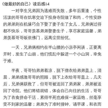
《做最好的自己》读后感14
一对孪生兄弟因为逃难而失散，多年后重逢，个性
活泼的哥哥在饥寒交迫下投身寺院做了和尚，个性安静
的弟弟则在机缘巧合下娶了妻子生了女儿，兄弟俩过得
都不快乐，哥哥羡慕弟弟娶妻生子，享尽家庭温馨，弟
弟羡慕哥哥皈依佛门，远离尘世纷忧。
一天，兄弟俩相约在半山腰的小凉亭闲谈，正要离
开时，发生了山崩，他们慌乱中躲进一个小山洞，幸免
于难。
半夜，哥哥怕弟弟着凉，脱下僧衣给弟弟盖上，清
晨，弟弟感激哥哥的照顾，脱下上衣给哥哥盖上，几天
后，兄弟俩获救了，但哥哥被送回了弟弟家，弟弟被送
回了寺院。他们将错就错，体会自己向往的生活，哥哥
为了衣食拼命干活，累得半死也难保一家温饱，丝毫享
受不到家的温馨；弟弟为了准时撞钟、诵早课，和衣而