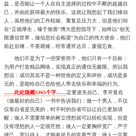
益，是否能让一个人在自主选择的过程中不断的超越自
己，并由此获得最大的快乐。这就让我想起了我们移动
人，虽然他们的工作枯燥、重复且压力大，但是他们却
在“正德厚生，臻于致善”博大思想指导下，始终以“创无
限通信世界，做信息社会栋梁”为自己的伟大使命，他们
前赴后继，不畏艰难，经常通宵达旦，废寝忘食。
他们不是为了一些荣誉而干，他们只有一个目标：
为用户打造精品网络，实现真正的通信无极限。所以我
想说：成功其实不是一种世俗的定义和评价，成功是多
元的，是能给自己也给他人带去快乐和幸福的行为。
……此处隐藏5365个字……
定要迷失自己。李开复在
《做最好的自己》一书中告诉我们：做一个男人，不仅
仅靠自省是完美的，时不时的自省可以让自己更加清
醒；做人不需要简单的树立理想就可以轻松实现，但是
没有理想的人一定很茫然；做人一定要胸怀宽广，严于
律己，宽以待人，才能有超凡的世界气度；做人一定要