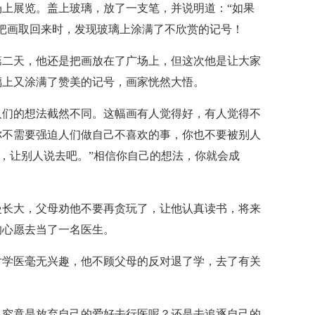
上展览。盖上玻璃，放了一支笔，并说明道：“如果
把画取回来时，发现玻璃上涂满了不欣赏的记号！
第二天，他还是把画放在了广场上，但这次他是让大家
璃上又涂满了赞美的记号，画家恍然大悟。
人们的想法截然不同。这幅画有人觉得好，有人觉得不
你不需要强迫人们做自己不喜欢的事，你也不要被别人
路，让别人说去吧。”相信你自己的想法，你就会成
慢长大，父母劝他不要再贪玩了，让他认真读书，将来
的心愿去当了一名医生。
对学医毫无兴趣，他不顾父母的反对退了学，去了有关
，究竟是放弃自己的爱好去行医呢？还是去追逐自己的