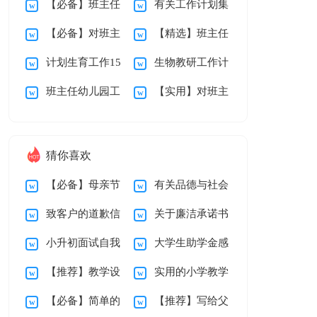
【必备】班主任
有关工作计划集
划15篇
研组工作总结
10篇
【必备】对班主
【精选】班主任
工作计划模板集合五
锦六篇
计划生育工作15
生物教研工作计
任的工作计划集合五
学期的工作计划集合
篇
班主任幼儿园工
【实用】对班主
篇
划
篇
九篇
作计划集合九篇
任的工作计划集合8
篇
猜你喜欢
【必备】母亲节
有关品德与社会
致客户的道歉信
关于廉洁承诺书
感谢信三篇
教学总结汇编十篇
小升初面试自我
大学生助学金感
汇编九篇
【推荐】教学设
实用的小学教学
介绍
谢信15篇
【必备】简单的
【推荐】写给父
计方案模板汇编八篇
计划二年级三篇