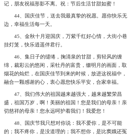
记，朋友祝福形影不离。祝：节后生活甘甜如蜜！
44、国庆佳节，送去我最真挚的祝愿。愿你快乐无
边，幸福生活每一天。
45、金秋十月迎国庆，万紫千红好心情，大街小巷
挂灯笼，快乐逍遥伴君行。
46、集日子的缱绻，掬清泉的甘甜，剪轻风的缠
绵，裁彩云的悠闲，采牡丹的富贵，缀明月的画面，取
烟花的灿烂，在国庆佳节到来的时候，放进这祝福中，
融合一颗感谢的心，衷心愿您快乐平安，合家幸福。
47、我们伟大的祖国越来越强大，越来越繁荣昌
盛，祖国万岁，啊！美丽的祖国！您是我们的母亲！亲
切慈祥的母亲！您永远呵护着我们！我爱您！
48、国庆节我只想对你说：我不爱你，是不可能
的；我不疼你，是没道理的；我不想你，是比窦娥还冤