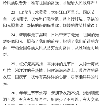
给民族以晋升；唯有祖国的富强，才能给人民以尊严！
23、山清清，水蓝蓝，大好江山万里长。国庆节
至，祝福随行。祝你出门遇朱紫，路上行好运，幸福的
阳光照着你，烦恼的疾病躲着你，辉煌的微笑挂嘴边！
24、黎明驱走了黑暗，日出带来了毫光，祖国的光
辉好似阳光，照亮了我们的前程，指明了我们前进的方
向，带领全国各族人民从贫穷走向富裕，从胜利走向灿
烂。
25、红灯笼高高挂，喜洋洋的是节日；人隐士海旅
行忙，沸洋洋的是热情；问候深深来送上，暖洋洋的是
友谊；国庆节，祝你有美洋洋的心情，尽享懒洋洋的时
光。
26、年年过节节永存，亲朋挚友跑不烦。涓涓细流
源不尽，有入有出银再生。短信少了不可以，有人交流