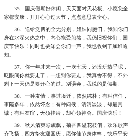
35、国庆假期好休闲，天天面对天花板。小愿您全
家都安康，开开心心过大节，点点意思表全心。
36、送给泛博的全无分别，姐妹同胞们，我知你们
身在水深火热之中，内心饱受煎熬，我仍旧祝你们，国
庆节快乐！同时也要知会你们一声，我也收到了加班通
知。
37、你一年才来一次，一次七天，还没玩热乎呢，
眨眼间你就要走了，一想到你要走，我真舍不得，不外
剩下一天仍是要开心的过。别误会，我说的是假期。
38、一种友情，事过境迁，依然纯朴；有种信任，
事隔多年，依然怀念；有种问候，清清淡淡，却最真
诚；有种友谊，无须挂齿，却心领神会。国庆快乐！
39、秋风清爽彩旗飘，菊香四溢花枝俏，欢乐歌声
齐飞扬，四方挚友迎国庆，愿你佳节身体棒，快乐平安