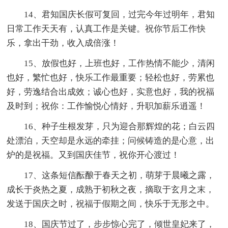
14、君知国庆长假可复回，过完今年过明年，君知
日常工作天天有，认真工作是关键。祝你节后工作快
乐，拿出干劲，收入成倍涨！
15、放假也好，上班也好，工作热情不能少，清闲
也好，繁忙也好，快乐工作最重要；轻松也好，劳累也
好，劳逸结合出成效；诚心也好，实意也好，我的祝福
及时到；祝你：工作愉悦心情好，升职加薪乐逍遥！
16、种子生根发芽，只为迎合那辉煌的花；白云四
处漂泊，天空却是永远的牵挂；问候铸造的是心意，出
炉的是祝福。又到国庆佳节，祝你开心渡过！
17、这条短信酝酿于春天之初，萌芽于晨曦之露，
成长于炎热之夏，成熟于初秋之夜，摘取于玄月之末，
发送于国庆之时，祝福于假期之间，快乐于无形之中。
18、国庆节过了，步步惊心完了，倾世皇妃来了，