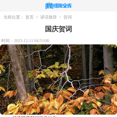
当前位置：
首页
>
讲话致辞
>
贺词
国庆贺词
时间：2025-12-11 04:53:08