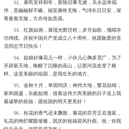
52、泰民安祥和年，新除旧事无难，乐永远幸福
伴，意融融财不瞒。福安康终无悔，气绵长日日安，保
青春脸无皱，方亦传如意函。
53、红旗如画，展现光辉历程；岁月如歌，颂唱丰
功伟绩。庆祝中国共产党成立八十周年。祝愿敬爱的党
员同志节日快乐！
54、姑娘好像花儿一样，小伙儿心胸多宽广，为了
开辟新天地，唤醒了沉睡的高山，让那河流改变了模
样。这是美丽的祖国，是我生长的地方。
55、金秋十月，举国同庆；神州大地，繁花似锦；
家和国盛，乐曲如潮，借着这伟大而美丽的日子送上我
最诚挚的祝福：愿祖国的明天更美好！
56、桂花的香气还未飘散，菊花的芬芳正在漫延，
礼花的绚烂耀眼璀璨，国庆的祝福迎风扑面。祝：你我