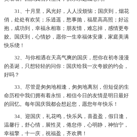
31、十月里，风光好，人人没烦恼；国庆到，烟花
俏，处处有欢笑；乐逍遥，愁事抛，福星高高照；好运
抱，成功到，幸福永相靠；朋友情，难忘掉，感情更夸
姣。国庆到，心情妙，愿你一生幸福体安康，家庭美满
快乐绕！
32、与你相遇在天高气爽的国庆，想你在初冬漫漫
的圣诞，只想轻轻的问你：国庆给我一次夸姣的约会，
好吗？
33、尽管是匆匆地相逢，匆匆地离别，但短促的生
命历程中我们拥有着永恒，相信今日的友情是明日最好
的回忆。每年国庆我都会想起您，愿您年年快乐！
34、迎国庆，礼花鸣，快乐风，喜盈盈，假日逢，
温馨行，舒心情，展性灵，倦怠停，心明静，神怡宁，
幸福擎，十一庆，祝福盈，齐欢腾！