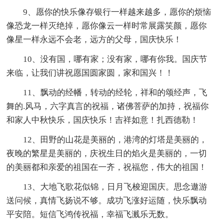
9、愿你的快乐像存银行一样越来越多，愿你的烦恼
像恐龙一样灭绝掉，愿你像云一样时常展露笑颜，愿你
像星一样永远不会老，远方的父母，国庆快乐！
10、没有国，哪有家；没有家，哪有你我。国庆节
来临，让我们讲祝愿国圆家圆，家和国兴！！
11、飘动的经幡，转动的经轮，祥和的颂经声，飞
舞的.风马，六字真言的祝福，诸佛菩萨的加持，祝福你
和家人中秋快乐，国庆快乐！吉祥如意！扎西德勒！
12、田野的山花是美丽的，港湾的灯塔是美丽的，
夜晚的繁星是美丽的，庆祝生日的焰火是美丽的，一切
的美丽都和亲爱的祖国在一齐，祝福您，伟大的祖国！
13、大地飞歌花似锦，日月飞梭迎国庆。思念遨游
送问候，真情飞扬说不够。成功飞涨好运随，快乐飘动
平安陪。短信飞鸿传祝福，幸福飞溅乐无数。