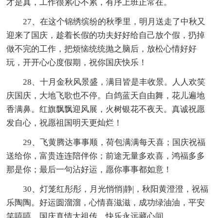
才是真，工作很累心不累，有序上班正常在。
27、在这个锦绣缤纷的秋季里，明月送走了中秋又
迎来了国庆，趁着长假的功夫好好给自己放个假，扔掉
做不完的工作，把烦恼统统抛之脑后，放松心情好好
玩，开开心心度假期，祝你国庆快乐！
28、十月金秋风景盛，满目皆是丰收景。人人欢笑
庆国庆，大地飞歌也不停。白鸽蓝天自由舞，花儿遍地
香满鼻。红旗飘飘迎风展，火树银花不夜天。真诚祝愿
发自心，祝愿祖国明天更灿烂！
29、飞黄腾达事事顺，荷包满满每天喜；国庆祝福
送给你，富贵连连陪伴你；前途无量多欢喜，鸿福多多
那是你；最后一句沾好运，愿你事事都如意！
30、灯笼红彤彤，月光悄悄|静|，秋阳黄澄澄，祝福
乐陶陶。好运圆溜溜，心情喜滋滋，成功绿油油，平安
笑嘻嘻。国庆真情大祖传，快乐永远藏心间。