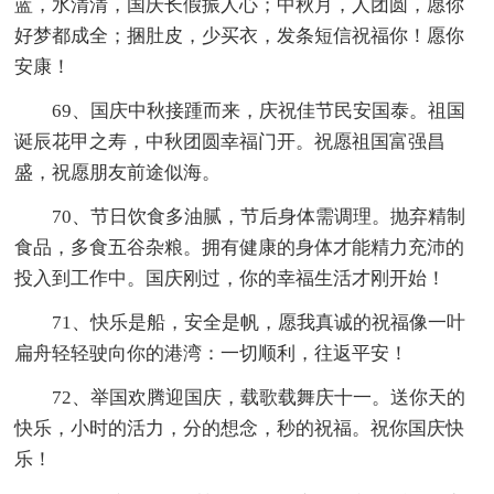
蓝，水清清，国庆长假振人心；中秋月，人团圆，愿你
好梦都成全；捆肚皮，少买衣，发条短信祝福你！愿你
安康！
69、国庆中秋接踵而来，庆祝佳节民安国泰。祖国
诞辰花甲之寿，中秋团圆幸福门开。祝愿祖国富强昌
盛，祝愿朋友前途似海。
70、节日饮食多油腻，节后身体需调理。抛弃精制
食品，多食五谷杂粮。拥有健康的身体才能精力充沛的
投入到工作中。国庆刚过，你的幸福生活才刚开始！
71、快乐是船，安全是帆，愿我真诚的祝福像一叶
扁舟轻轻驶向你的港湾：一切顺利，往返平安！
72、举国欢腾迎国庆，载歌载舞庆十一。送你天的
快乐，小时的活力，分的想念，秒的祝福。祝你国庆快
乐！