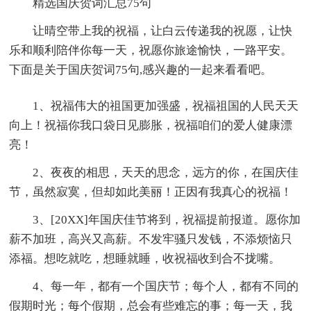
精选国庆贺词汇总75句
让晴空带上我的祝福，让白云传递我的祝愿，让快
乐和顺利陪伴你每一天，祝愿你旅途愉快，一路平安。
下面是关于国庆贺词75句,感兴趣的一起来看看吧。
1、祝福伟大的祖国更加强盛，祝福祖国的人民天天
向上！祝福你我口袋日见膨胀，祝福咱们的爱人健康漂
亮！
2、夜夜的相思，天天的思念，远方的你，在国庆佳
节，虽然寂寞，但却如此美丽！正因有我真心的祝福！
3、[20XX]年国庆佳节将到，祝福提前报道。愿你加
薪不加班，高兴又高薪。不发牢骚只发钱，不添烦恼只
添福。想吃就吃，想睡就睡，收祝福收到合不拢嘴。
4、每一年，都有一个国庆节；每个人，都有不同的
假期时光；每个假期，总会有些难忘的事；每一天，我