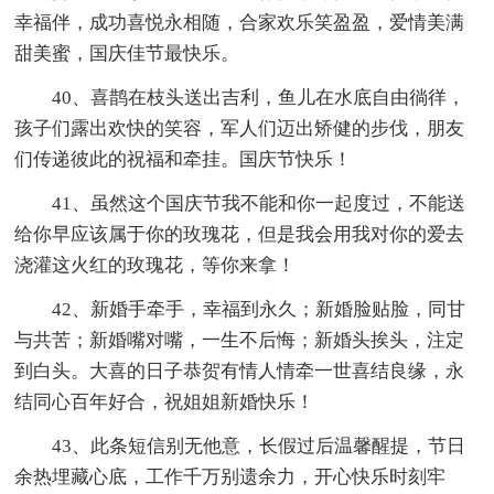
幸福伴，成功喜悦永相随，合家欢乐笑盈盈，爱情美满
甜美蜜，国庆佳节最快乐。
40、喜鹊在枝头送出吉利，鱼儿在水底自由徜徉，
孩子们露出欢快的笑容，军人们迈出矫健的步伐，朋友
们传递彼此的祝福和牵挂。国庆节快乐！
41、虽然这个国庆节我不能和你一起度过，不能送
给你早应该属于你的玫瑰花，但是我会用我对你的爱去
浇灌这火红的玫瑰花，等你来拿！
42、新婚手牵手，幸福到永久；新婚脸贴脸，同甘
与共苦；新婚嘴对嘴，一生不后悔；新婚头挨头，注定
到白头。大喜的日子恭贺有情人情牵一世喜结良缘，永
结同心百年好合，祝姐姐新婚快乐！
43、此条短信别无他意，长假过后温馨醒提，节日
余热埋藏心底，工作千万别遗余力，开心快乐时刻牢