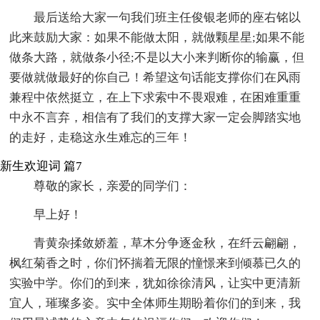
最后送给大家一句我们班主任俊银老师的座右铭以
此来鼓励大家：如果不能做太阳，就做颗星星;如果不能
做条大路，就做条小径;不是以大小来判断你的输赢，但
要做就做最好的你自己！希望这句话能支撑你们在风雨
兼程中依然挺立，在上下求索中不畏艰难，在困难重重
中永不言弃，相信有了我们的支撑大家一定会脚踏实地
的走好，走稳这永生难忘的三年！
新生欢迎词 篇7
尊敬的家长，亲爱的同学们：
早上好！
青黄杂揉敛娇羞，草木分争逐金秋，在纤云翩翩，
枫红菊香之时，你们怀揣着无限的憧憬来到倾慕已久的
实验中学。你们的到来，犹如徐徐清风，让实中更清新
宜人，璀璨多姿。实中全体师生期盼着你们的到来，我