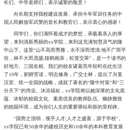
长们、中学老师们，表示诚挚的敬意！
向长期支持我校建设发展、承担今年军训任务的中
国人民解放军武警的首长和教官们，表示衷心的感谢！
同学们，你们满怀着成才的梦想，承载着亲人的厚
望，来到清新秀丽的xx学院，来到这充满智慧灵气的隆
中山下。这里“山不高而秀雅，水不深而澄清;地不广而平
坦，林不大而茂盛;猿鹤相亲，松篁交翠”，是一个读书的
好地方。三国名相、我们的校友诸葛亮年轻时在此生活
了10年，躬耕苦读，明志修身，广交士林，提出了兴复
汉室、统一全国的战略，成就了著名的“隆中对策”和“三
分天下”的伟业。沐浴福祉，xx学院将以她深厚的文化底
蕴、浓郁的校园文化、素质优良的教师队伍、幽静雅致
的校园环境，成为你们人生的重要驿站和新的里程碑。
“国势之强弱，视乎人才;人才之盛衰，源于学校”。
xx学院已有50余年的建校历史和10余年的本科教育发展