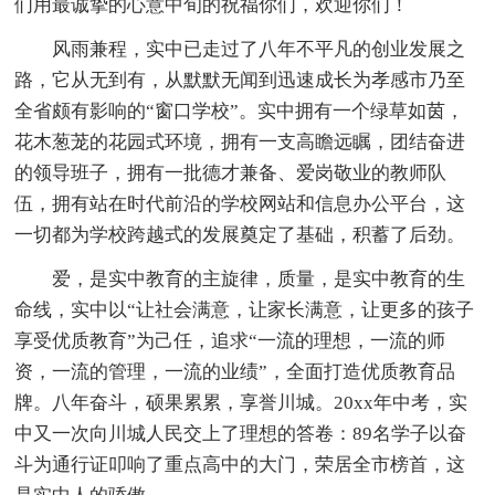
们用最诚挚的心意中旬的祝福你们，欢迎你们！
风雨兼程，实中已走过了八年不平凡的创业发展之
路，它从无到有，从默默无闻到迅速成长为孝感市乃至
全省颇有影响的“窗口学校”。实中拥有一个绿草如茵，
花木葱茏的花园式环境，拥有一支高瞻远瞩，团结奋进
的领导班子，拥有一批德才兼备、爱岗敬业的教师队
伍，拥有站在时代前沿的学校网站和信息办公平台，这
一切都为学校跨越式的发展奠定了基础，积蓄了后劲。
爱，是实中教育的主旋律，质量，是实中教育的生
命线，实中以“让社会满意，让家长满意，让更多的孩子
享受优质教育”为己任，追求“一流的理想，一流的师
资，一流的管理，一流的业绩”，全面打造优质教育品
牌。八年奋斗，硕果累累，享誉川城。20xx年中考，实
中又一次向川城人民交上了理想的答卷：89名学子以奋
斗为通行证叩响了重点高中的大门，荣居全市榜首，这