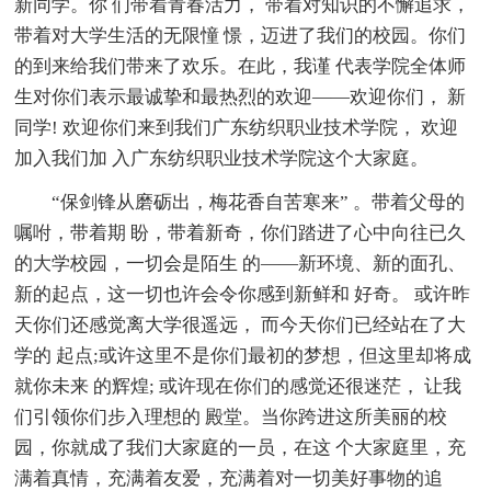
新同学。你 们带着青春活力， 带着对知识的不懈追求，
带着对大学生活的无限憧 憬，迈进了我们的校园。你们
的到来给我们带来了欢乐。在此，我谨 代表学院全体师
生对你们表示最诚挚和最热烈的欢迎——欢迎你们， 新
同学! 欢迎你们来到我们广东纺织职业技术学院， 欢迎
加入我们加 入广东纺织职业技术学院这个大家庭。
“保剑锋从磨砺出，梅花香自苦寒来” 。带着父母的
嘱咐，带着期 盼，带着新奇，你们踏进了心中向往已久
的大学校园，一切会是陌生 的——新环境、新的面孔、
新的起点，这一切也许会令你感到新鲜和 好奇。 或许昨
天你们还感觉离大学很遥远， 而今天你们已经站在了大
学的 起点;或许这里不是你们最初的梦想，但这里却将成
就你未来 的辉煌; 或许现在你们的感觉还很迷茫， 让我
们引领你们步入理想的 殿堂。当你跨进这所美丽的校
园，你就成了我们大家庭的一员，在这 个大家庭里，充
满着真情，充满着友爱，充满着对一切美好事物的追