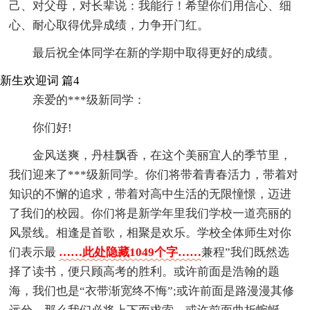
己、对父母，对长辈说：我能行！希望你们用信心、细
心、耐心取得优异成绩，力争开门红。
最后祝全体同学在新的学期中取得更好的成绩。
新生欢迎词 篇4
亲爱的***级新同学：
你们好!
金风送爽，丹桂飘香，在这个美丽宜人的季节里，
我们迎来了***级新同学。你们将带着青春活力，带着对
知识的不懈的追求，带着对高中生活的无限憧憬，迈进
了我们的校园。你们将是新学年里我们学校一道亮丽的
风景线。相逢是首歌，相聚是欢乐。学校全体师生对你
们表示最
……此处隐藏1049个字……
兼程”我们既然选
择了读书，便只顾高考的胜利。或许前面是浩翰的题
海，我们也是“衣带渐宽终不悔”;或许前面是路漫漫其修