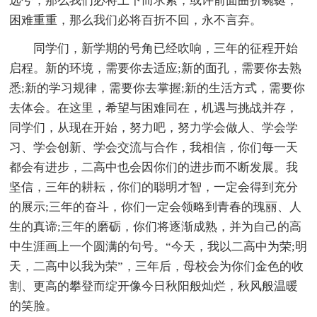
远兮，那么我们必将上下而求索，或许前面曲折蜿蜒，
困难重重，那么我们必将百折不回，永不言弃。
同学们，新学期的号角已经吹响，三年的征程开始
启程。新的环境，需要你去适应;新的面孔，需要你去熟
悉;新的学习规律，需要你去掌握;新的生活方式，需要你
去体会。在这里，希望与困难同在，机遇与挑战并存，
同学们，从现在开始，努力吧，努力学会做人、学会学
习、学会创新、学会交流与合作，我相信，你们每一天
都会有进步，二高中也会因你们的进步而不断发展。我
坚信，三年的耕耘，你们的聪明才智，一定会得到充分
的展示;三年的奋斗，你们一定会领略到青春的瑰丽、人
生的真谛;三年的磨砺，你们将逐渐成熟，并为自己的高
中生涯画上一个圆满的句号。“今天，我以二高中为荣;明
天，二高中以我为荣”，三年后，母校会为你们金色的收
割、更高的攀登而绽开像今日秋阳般灿烂，秋风般温暖
的笑脸。