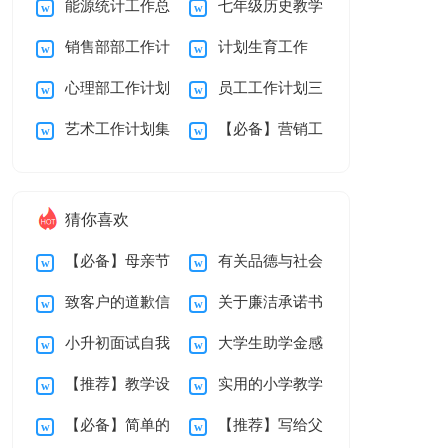
能源统计工作总
七年级历史教学
总结15篇
篇
销售部部工作计
计划生育工作
结
工作计划15篇
心理部工作计划
员工工作计划三
划
艺术工作计划集
【必备】营销工
篇
合5篇
作计划3篇
猜你喜欢
【必备】母亲节
有关品德与社会
致客户的道歉信
关于廉洁承诺书
感谢信三篇
教学总结汇编十篇
小升初面试自我
大学生助学金感
汇编九篇
【推荐】教学设
实用的小学教学
介绍
谢信15篇
【必备】简单的
【推荐】写给父
计方案模板汇编八篇
计划二年级三篇