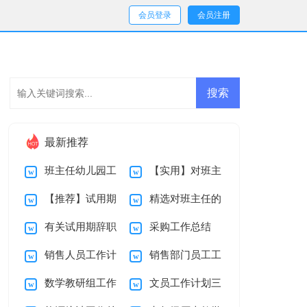
会员登录
会员注册
最新推荐
班主任幼儿园工
【实用】对班主
【推荐】试用期
精选对班主任的
作计划集合九篇
任的工作计划集合8
有关试用期辞职
采购工作总结
辞职报告四篇
工作计划模板集合5
篇
销售人员工作计
销售部门员工工
报告汇编九篇
篇
数学教研组工作
文员工作计划三
划
作计划