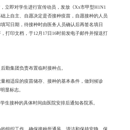
后，立即对学生进行宣传动员，发放《Xx市甲型H1N1
基础上自主、自愿决定是否接种疫苗，自愿接种的人员
和填写日期，待接种时由医务人员确认后再签名填日
打印文档，于12月17日16时前发电子邮件并报送打
、后勤集团负责布置临时接种点。
象数量相适应的疫苗储存、接种的基本条件，做到候诊
有明显标志。
，各类学生接种的具体时间由医院安排后通知各院系。
现场的组织工作，确保接种所通风、清洁和保持安静，保