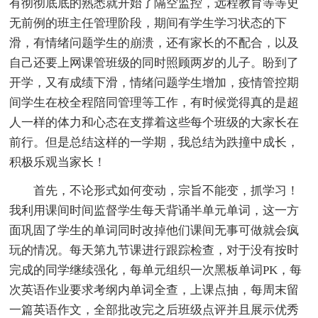
有彻彻底底的熟悉就开始了隔空监控，远程教育等等史
无前例的班主任管理阶段，期间有学生学习状态的下
滑，有情绪问题学生的崩溃，还有家长的不配合，以及
自己还要上网课管班级的同时照顾两岁的儿子。盼到了
开学，又有成绩下滑，情绪问题学生增加，疫情管控期
间学生在校全程陪同管理等工作，有时候觉得真的是超
人一样的体力和心态在支撑着这些每个班级的大家长在
前行。但是总结这样的一学期，我总结为跌撞中成长，
积极乐观当家长！
首先，不论形式如何变动，宗旨不能变，抓学习！
我利用课间时间监督学生每天背诵半单元单词，这一方
面巩固了学生的单词同时改掉他们课间无事可做就会疯
玩的情况。每天第九节课进行跟踪检查，对于没有按时
完成的同学继续强化，每单元组织一次黑板单词PK，每
次英语作业要求考纲内单词全查，上课点抽，每周末留
一篇英语作文，全部批改完之后班级点评并且展示优秀