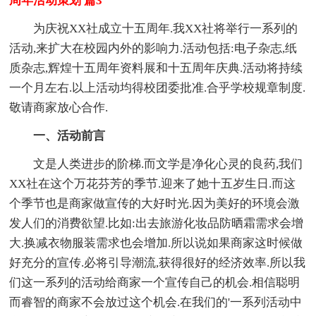
周年活动策划 篇3
为庆祝XX社成立十五周年.我XX社将举行一系列的
活动,来扩大在校园内外的影响力.活动包括:电子杂志,纸
质杂志,辉煌十五周年资料展和十五周年庆典.活动将持续
一个月左右.以上活动均得校团委批准.合乎学校规章制度.
敬请商家放心合作.
一、活动前言
文是人类进步的阶梯.而文学是净化心灵的良药,我们
XX社在这个万花芬芳的季节.迎来了她十五岁生日.而这
个季节也是商家做宣传的大好时光.因为美好的环境会激
发人们的消费欲望.比如:出去旅游化妆品防晒霜需求会增
大.换减衣物服装需求也会增加.所以说如果商家这时候做
好充分的宣传.必将引导潮流,获得很好的经济效率.所以我
们这一系列的活动给商家一个宣传自己的机会.相信聪明
而睿智的商家不会放过这个机会.在我们的'一系列活动中