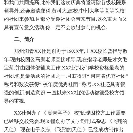
和我们共同提高.此外我们这次庆典将邀请除各级校院系
领导外,还会邀请郑科,黄科大,建校,中州大学等高等院校
的社团来参加.且部分受邀社团会带来节目.这么重大而又
具有宣传意义活动.你一定不会放过参与的机会.
二、简介
郑州澍青XX社是创办于19XX年,王XX校长曾指导数
年.现由校团委高鹏老师直接领导,现在指导老师是才女毛
宝菊.并由团体部辅助工作.XX社使我们学校资格最老的
社团.也是最活跃的社团之一.且获得过“ 河南省优秀社团”
称号和数次获得“ 校年度优秀社团” 称号.XX社还具有很
强的创新,创造意识.一直以来XX社的活动都很受校方领
导的重视.
XX社创办了《 澍青学子》 校报,现因校方工作需要
已经移交校党委.现又幢创办了文学期刊式杂志 《飞翔的
天使》 现在电子杂志 《飞翔的天使 》已经成功制作出.