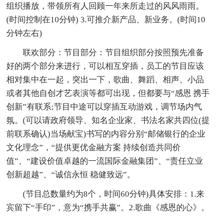
组织播放，带领所有人回顾一年来所走过的风风雨雨。
(时间控制在10分钟) 3.可推介新产品、新业务。(时间10
分钟左右)
联欢部分：节目部分：节目组织部分按照预先准备
好的两个部分来进行，可以相互穿插，员工的节目应该
相对集中在一起，突出一下，歌曲、舞蹈、相声、小品
或者其他自创才艺表演等都可出现，但都要与“感恩 携手
创新”有联系;节目中途可以穿插互动游戏，调节场内气
氛。(可以请政府领导、知名企业家、书法名家共四位(提
前联系确认)当场献宝)书写的内容分别“邮储银行的企业
文化理念”，“提供更优金融方案 持续创造共同价
值”、“建设价值卓越的一流国际金融集团”、“责任立业
创新超越”、“诚信永恒 稳健致远”。
(节目总数量约为8个，时间60分钟)具体安排：1.来
宾留下“手印”，意为“携手共赢”。2.歌曲《感恩的心》。