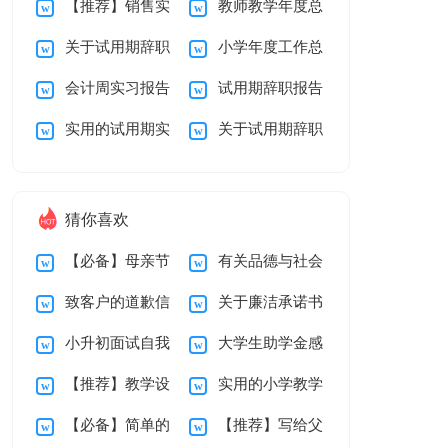
【推荐】销售实
教师教学年度总
度工作总结
报告模板锦集5篇
关于试用期辞职
小学年度工作总
习报告三篇
结
会计周实习报告
试用期辞职报告
报告模板锦集八篇
结
实用的试用期实
关于试用期辞职
合集九篇
模板锦集10篇
习报告4篇
报告锦集8篇
猜你喜欢
【必备】母亲节
有关品德与社会
致客户的道歉信
关于廉洁承诺书
感谢信三篇
教学总结汇编十篇
小升初面试自我
大学生助学金感
汇编九篇
【推荐】教学设
实用的小学教学
介绍
谢信15篇
【必备】简单的
【推荐】写给父
计方案模板汇编八篇
计划二年级三篇