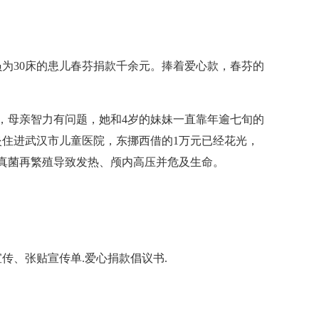
为30床的患儿春芬捐款千余元。捧着爱心款，春芬的
，母亲智力有问题，她和4岁的妹妹一直靠年逾七旬的
住进武汉市儿童医院，东挪西借的1万元已经花光，
真菌再繁殖导致发热、颅内高压并危及生命。
宣传、张贴宣传单.爱心捐款倡议书.