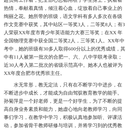
超负荷工作着，把全部心思都用在了学生身上，执着着
热情，奉献着真情，倾注着心血，绽放着自己事业上的
绚丽之花。她所带的班级，语文学科有多人多次在各级
作文竞赛中获奖，其中站区一等奖3人，二等奖8人；有3
人荣获XX年度市青少年英语能力大赛三等奖；在XX 年
全国物理竞赛中获全国二等奖2人，三等奖1人。XX年中
考中，她的班级有30多人取得600分以上的优秀成绩，其
中有11人被第一批次的合肥一、六、八中学联考录取；
近30人考入第二批次的省级示范高中。她本人也被评为
XX年度合肥市优秀班主任。
水无常形，教无定法，只有在不断学习中进步，在
不断进步中成长，才能成为自由驾驭教育教学的能手。
孙菊萍是一个好老师，更是一个好学生，为了不断的提
高自身业务素质和能力，她虚心地向老教师学习，向同
事们学习，在教学中学习，积极认真地参加听、评课活
动，参加省骨干教师研修与培训，并将学习到的优秀教