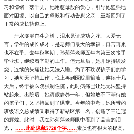
习和情绪一落千丈。她用慈母般的爱心，引导他坚强地
面对困境、以自己的坚毅和行动告慰父亲，重新回到了
正常的成长轨道上。
汗水浇灌奋斗之树，泪水见证成功之花。大爱无
言，学生的成长成才，是老师们最大的幸福，再苦再累
也不在乎。去年秋学期，孙菊萍老师五年内第三次接手
毕业班，继续着辛勤的工作。但元旦后，她开始持续发
烧，连续的头痛让她无法入睡。为了不耽误孩子们的学
习，她每天坚持工作，晚上再到医院里输液，连续十几
天后，终于被医院强制住院，此时病痛已让她无法坚持
站起来。出院后，她请假静养一年，但她放不下等待她
的孩子们，又坚持回到了课堂。今年的中考，她所带的
班级语文总成绩又取得了新站区第一名，创造了三连冠
的辉煌。此时，我在孙菊萍老师眼中看到了晶莹的泪
光，
……此处隐藏5728个字……
素质也有很大的提高。