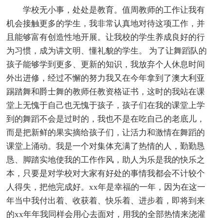
学校无小事，处处是教育。值周教师的工作让我有
机会接触更多的学生，我非常认真地对待这项工作，并
且能够富有创造性地开展。让我校的学生养成良好的行
为习惯，成为讲文明、懂礼貌的学生。 为了让舞蹈队的
孩子能够学到更多、更新的知识，我放弃个人休息时间
外出进修，经过不懈的努力我又在今年拿到了澳大利亚
踢踏舞和爵士舞的教师任教资格证书，这时的我站在课
堂上无愧于自己也无愧于孩子，孩子们在我的课堂上学
到的舞蹈不会是过时的，我也不是在吃自己的老底儿，
而是把新鲜的果实摘给孩子们，让活力和激情在舞蹈的
课堂上涌动。我是一个对集体充满了热情的人，勤勤恳
恳、脚踏实地使我的工作作风，助人为乐是我的快乐之
本，只要是对学校对大家有好处的事情我都会不计较个
人得失，把他完成好。xx年是幸福的一年，因为在这一
年当中我付出着、收获着、快乐着、进步着，即将到来
的xx年年我同样会用心去面对，用我的全部热情来浇灌