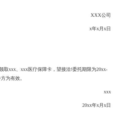
XXX公司
x年x月x日
取xxx、xxx医疗保障卡，望接洽!委托期限为20xx-
件方为有效。
xxx
20xx年x月x日