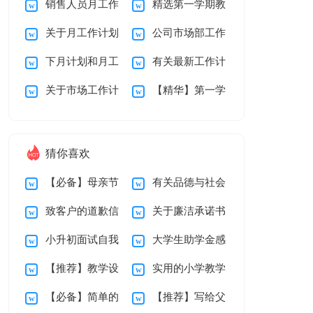
销售人员月工作
精选第一学期教
作计划范文四篇
期教学总结范文八篇
关于月工作计划
公司市场部工作
总结与计划
学总结8篇
下月计划和月工
有关最新工作计
模板合集八篇
计划
关于市场工作计
【精华】第一学
作总结
划三篇
划模板集锦九篇
期教学总结三篇
猜你喜欢
【必备】母亲节
有关品德与社会
致客户的道歉信
关于廉洁承诺书
感谢信三篇
教学总结汇编十篇
小升初面试自我
大学生助学金感
汇编九篇
【推荐】教学设
实用的小学教学
介绍
谢信15篇
【必备】简单的
【推荐】写给父
计方案模板汇编八篇
计划二年级三篇