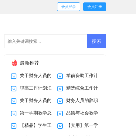
会员登录
会员注册
最新推荐
关于财务人员的
学前资助工作计
职高工作计划汇
精选综合工作计
辞职报告集锦8篇
划5篇
关于财务人员的
财务人员的辞职
总6篇
划合集8篇
第一学期教学总
品德与社会教学
辞职报告集合六篇
报告范文汇总九篇
【精品】学生工
【实用】第一学
结模板汇编六篇
总结模板集合7篇