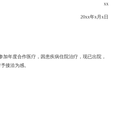
xx
20xx年x月x日
已参加年度合作医疗，因患疾病住院治疗，现已出院，
请予接洽为感。