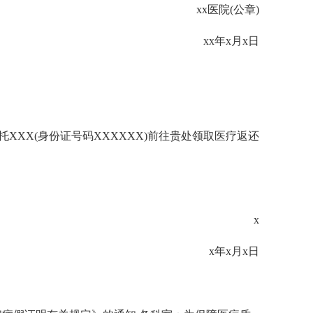
xx医院(公章)
xx年x月x日
托XXX(身份证号码XXXXXX)前往贵处领取医疗返还
x
x年x月x日