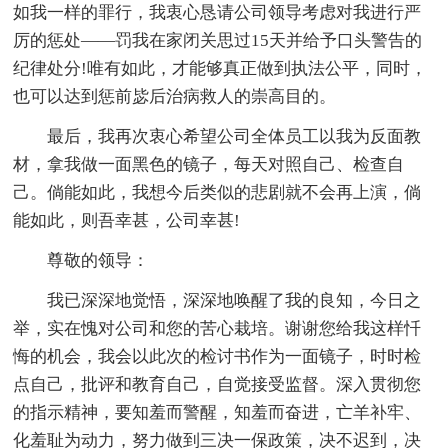
如我一样的罪行，我衷心恳请公司领导考虑对我进行严
厉的惩处——罚我在家闭关思过15天并给予口头警告的
纪律处分!唯有如此，才能够真正做到执法公平，同时，
也可以达到惩前毖后治病救人的崇高目的。
最后，我再次衷心希望公司全体员工以我为反面教
材，拿我做一面黑色的镜子，每天对照自己、检查自
己。倘能如此，我想今后类似的悲剧就不会再上演，倘
能如此，则吾幸甚，公司幸甚!
尊敬的领导：
我已深深地觉悟，深深地唤醒了我的良知，今日之
举，实在愧对公司和您的苦心栽培。谢谢您给我这样忏
悔的机会，我会以此次的检讨书作为一面镜子，时时检
点自己，批评和教育自己，自觉接受监督。深入贯彻您
的指示精神，要知羞而警醒，知羞而奋进，亡羊补牢、
化羞耻为动力，努力做到三决一保政策，决不迟到，决