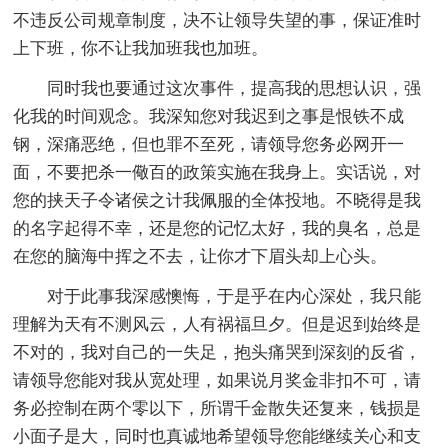
不违反公司规章制度，决不让领导失望的事，保证准时
上下班，你不让我加班我也加班。
同时我也要通过这次事件，提高我的思想认识，强
化我的时间观念。我深知您对我迟到之事是恨铁不成
钢，深痛恶绝，但也罪不至死，请领导您务必网开一
面，不要把杀一儆百的政策实施在我身上。实话说，对
您的挟天子令诸侯之计我佩服的全体投地。不晓得是我
的名字起得不幸，还是您的记忆太好，我的臭名，总是
在您的脑海中挥之不去，让你才下眉头却上心头。
对于此事我深感懊悔，于是乎在内心深处，我只能
理解为天有不测风云，人有祸福旦夕。但是迟到始终是
不对的，我对自己的一失足，抱头痛哭到深刻的反省，
请领导您能对我从宽处理，如果说月奖金非扣不可，请
务必控制在两个零以下，所谓千金散失还复来，钱损是
小面子是大，同时也真诚地希望领导您能继续关心和支