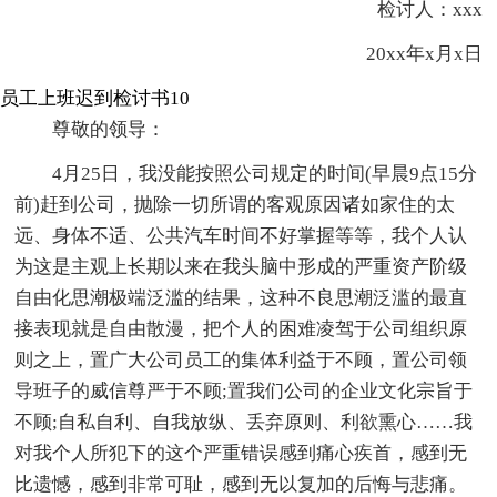
检讨人：xxx
20xx年x月x日
员工上班迟到检讨书10
尊敬的领导：
4月25日，我没能按照公司规定的时间(早晨9点15分
前)赶到公司，抛除一切所谓的客观原因诸如家住的太
远、身体不适、公共汽车时间不好掌握等等，我个人认
为这是主观上长期以来在我头脑中形成的严重资产阶级
自由化思潮极端泛滥的结果，这种不良思潮泛滥的最直
接表现就是自由散漫，把个人的困难凌驾于公司组织原
则之上，置广大公司员工的集体利益于不顾，置公司领
导班子的威信尊严于不顾;置我们公司的企业文化宗旨于
不顾;自私自利、自我放纵、丢弃原则、利欲熏心……我
对我个人所犯下的这个严重错误感到痛心疾首，感到无
比遗憾，感到非常可耻，感到无以复加的后悔与悲痛。