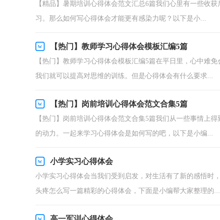
【精品】暑期培训心得体会范文汇总6篇我们心里有一些收获
习。那么如何写心得体会才能更有感染力呢？以下是小...
【热门】教师学习心得体会模板汇编5篇
【热门】教师学习心得体会模板汇编5篇在平日里，心中难免
我们就可以提高对思维的训练。但是心得体会有什么要求...
【热门】岗前培训心得体会范文合集5篇
【热门】岗前培训心得体会范文合集5篇我们从一些事情上得
的动力。一起来学习心得体会是如何写的吧，以下是小编...
小学实习心得体会
小学实习心得体会当我们受到启发，对生活有了新的感悟时
头疼怎么写一篇精彩的心得体会，下面是小编帮大家整理的...
高一军训心得体会