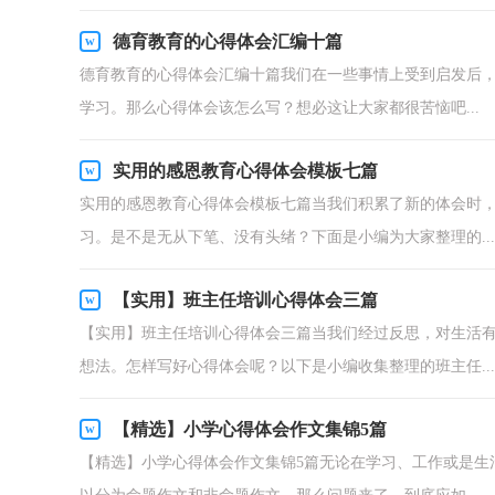
德育教育的心得体会汇编十篇
德育教育的心得体会汇编十篇我们在一些事情上受到启发后
学习。那么心得体会该怎么写？想必这让大家都很苦恼吧...
实用的感恩教育心得体会模板七篇
实用的感恩教育心得体会模板七篇当我们积累了新的体会时
习。是不是无从下笔、没有头绪？下面是小编为大家整理的...
【实用】班主任培训心得体会三篇
【实用】班主任培训心得体会三篇当我们经过反思，对生活
想法。怎样写好心得体会呢？以下是小编收集整理的班主任...
【精选】小学心得体会作文集锦5篇
【精选】小学心得体会作文集锦5篇无论在学习、工作或是生