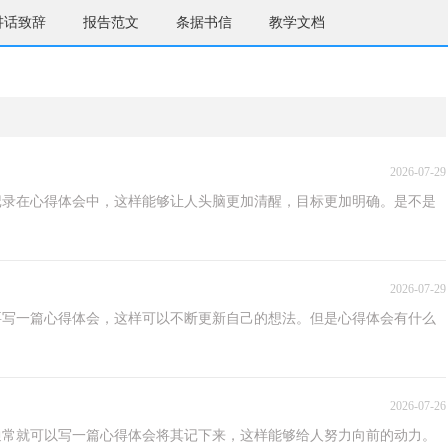
讲话致辞
报告范文
条据书信
教学文档
2026-07-29
记录在心得体会中，这样能够让人头脑更加清醒，目标更加明确。是不是
2026-07-29
要写一篇心得体会，这样可以不断更新自己的想法。但是心得体会有什么
2026-07-26
通常就可以写一篇心得体会将其记下来，这样能够给人努力向前的动力。