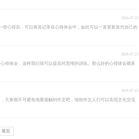
2026-07-25
一些心得后，可以将其记录在心得体会中，如此可以一直更新迭代自己的
2026-07-25
篇心得体会，这样我们就可以提高对思维的训练。那么好的心得体会都具
2026-07-25
中，大家都不可避免地要接触到作文吧，借助作文人们可以实现文化交流
尾页