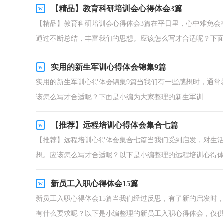
【精品】教育科研培训会心得体会3篇
【精品】教育科研培训会心得体会3篇在平日里，心中难免会
通过不断总结，丰富我们的思想。应该怎么写才合适呢？下面.
实用的新生军训心得体会锦集9篇
实用的新生军训心得体会锦集9篇当我们有一些感想时，通常
该怎么写才合适呢？下面是小编为大家整理的新生军训...
【推荐】远程培训心得体会集合七篇
【推荐】远程培训心得体会集合七篇当我们受到启发，对生
想。应该怎么写才合适呢？以下是小编整理的远程培训心得体.
新员工入职心得体会15篇
新员工入职心得体会15篇当我们经过反思，有了新的启发时
有什么要求呢？以下是小编整理的新员工入职心得体会，仅供.