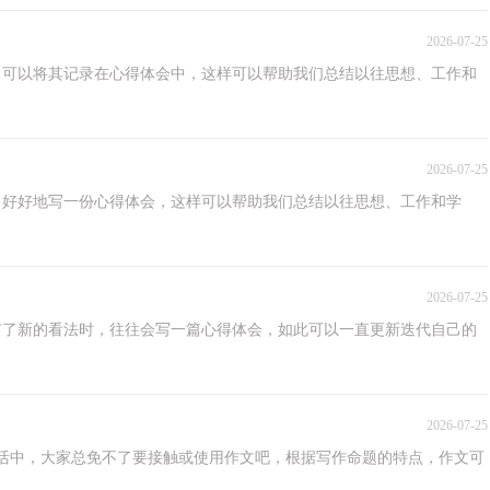
2026-07-25
，可以将其记录在心得体会中，这样可以帮助我们总结以往思想、工作和
2026-07-25
，好好地写一份心得体会，这样可以帮助我们总结以往思想、工作和学
2026-07-25
有了新的看法时，往往会写一篇心得体会，如此可以一直更新迭代自己的
2026-07-25
活中，大家总免不了要接触或使用作文吧，根据写作命题的特点，作文可