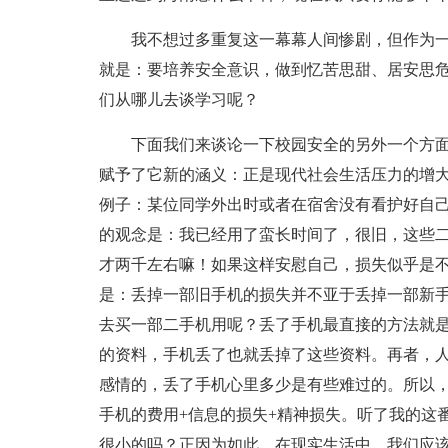
我不想过多重复这一幕幕人间惨剧，但作为
就是：要培养安全意识，做到忆苦思甜、居安思
们从哪儿去谈学习呢？
下面我们来谈论一下校园安全的另外一个方
赋予了它新的涵义：正是现代社会生活压力的增
例子：某位同学外出时或者在宿舍没有看护好自
的观念是：我已经用了蛮长时间了，很旧，这些
才两千左右嘛！如果这样安慰自己，损失似乎是
是：丢掉一部旧手机的损失并不亚于丢掉一部新
去买一部二手机用呢？丢了手机最直接的方法就
的资料，手机丢了也就丢掉了这些资料。再者，
感情的，丢了手机心里多少是有些难过的。所以
手机的费用+信息的损失+精神损失。听了我的这
很小的吗？正因为如此，在现实生活中，我们应