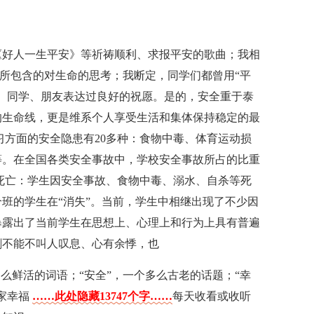
《好人一生平安》等祈祷顺利、求报平安的歌曲；我相
语所包含的对生命的思考；我断定，同学们都曾用“平
、同学、朋友表达过良好的祝愿。是的，安全重于泰
的生命线，更是维系个人享受生活和集体保持稳定的最
习方面的安全隐患有20多种：食物中毒、体育运动损
等。在全国各类安全事故中，学校安全事故所占的比重
常死亡：学生因安全事故、食物中毒、溺水、自杀等死
个班的学生在“消失”。当前，学生中相继出现了不少因
暴露出了当前学生在思想上、心理上和行为上具有普遍
剧不能不叫人叹息、心有余悸，也
么鲜活的词语；“安全”，一个多么古老的话题；“幸
家幸福
……此处隐藏13747个字……
每天收看或收听