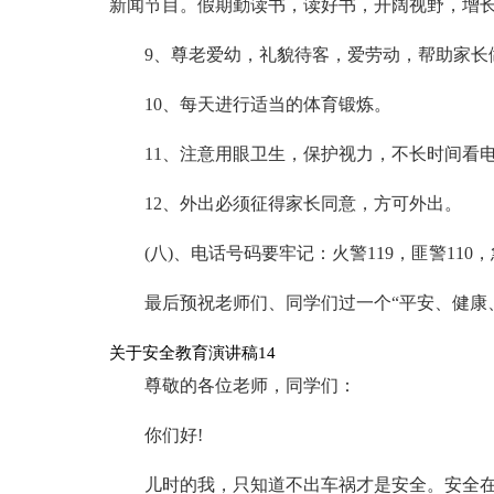
新闻节目。假期勤读书，读好书，开阔视野，增
9、尊老爱幼，礼貌待客，爱劳动，帮助家长
10、每天进行适当的体育锻炼。
11、注意用眼卫生，保护视力，不长时间看
12、外出必须征得家长同意，方可外出。
(八)、电话号码要牢记：火警119，匪警110，
最后预祝老师们、同学们过一个“平安、健康
关于安全教育演讲稿14
尊敬的各位老师，同学们：
你们好!
儿时的我，只知道不出车祸才是安全。安全