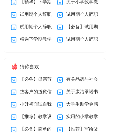
【精华】下学期
关于小学数学教
报告汇总九篇
总结三篇
试用期个人辞职
试用期个人辞职
教学总结九篇
学总结范文汇总8篇
试用期个人辞职
【必备】试用期
报告范文汇总九篇
报告范文汇总7篇
精选下学期教学
试用期个人辞职
报告范文汇总5篇
个人辞职报告4篇
总结范文锦集十篇
报告范文锦集5篇
猜你喜欢
【必备】母亲节
有关品德与社会
致客户的道歉信
关于廉洁承诺书
感谢信三篇
教学总结汇编十篇
小升初面试自我
大学生助学金感
汇编九篇
【推荐】教学设
实用的小学教学
介绍
谢信15篇
【必备】简单的
【推荐】写给父
计方案模板汇编八篇
计划二年级三篇