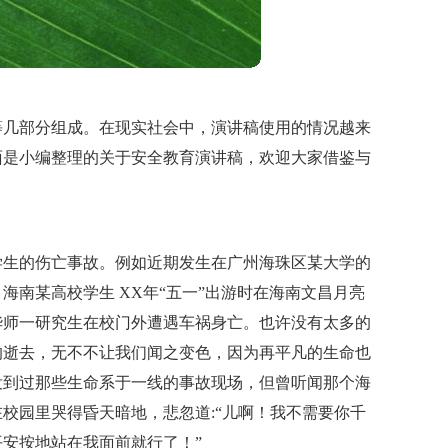
等几部分组成。在现实社会中，演讲稿使用的情况越来
面是小编整理的关于安全教育演讲稿，欢迎大家借鉴与
学生的伤亡事故。例如近期发生在广州海珠区某大学的
南某高校学生 XX年“五一”出游时在海南文昌月亮
华师一研究生在校门外遭遇车祸身亡。也许没有太多的
的逝去，无不不让我们闻之变色，因为再平凡的生命也
没到过那些生命系于一线的事故现场，但曾听闻那个海
校园里哭得昏天暗地，悲忽道:“儿啊！我不需要你千
安按地站在我面前就行了！”