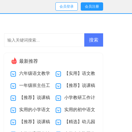
会员登录
会员注册
最新推荐
六年级语文教学
【实用】语文教
一年级班主任工
【推荐】说课稿
工作总结
学工作总结范文10
【推荐】说课稿
小学教研工作计
作总结
范文集锦九篇
篇
实用的小学语文
实用的初中语文
8篇
划
【推荐】说课稿
【精选】幼儿园
教学工作总结三篇
教学工作总结4篇