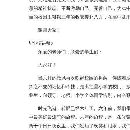
息的精神状态、不断激励自己、完善自己，为xx中
丽的校园里耕耘三年的收获奔赴八方，在高中及
谢谢大家！
毕业演讲稿3
亲爱的老师们，亲爱的学生们：
大家好！
当六月的微风再次吹起校园的树荫，伴随着
挥之不去的记忆和牵挂，走出红星小学的校门，
业生，向领导、老师、小学全体同学告别，向辛
时光飞逝，转眼已经六年了。六年前，我们
中最美好最难忘的旅程。六年的旅程，是一条光
两千个日日夜夜里，我们经历了欢笑和泪水，我