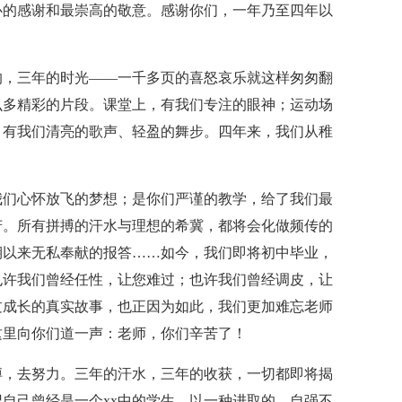
心的感谢和最崇高的敬意。感谢你们，一年乃至四年以
的，三年的时光——一千多页的喜怒哀乐就这样匆匆翻
么多精彩的片段。课堂上，有我们专注的眼神；运动场
，有我们清亮的歌声、轻盈的舞步。四年来，我们从稚
。
我们心怀放飞的梦想；是你们严谨的教学，给了我们最
芳。所有拼搏的汗水与理想的希冀，都将会化做频传的
期以来无私奉献的报答……如今，我们即将初中毕业，
也许我们曾经任性，让您难过；也许我们曾经调皮，让
过成长的真实故事，也正因为如此，我们更加难忘老师
这里向你们道一声：老师，你们辛苦了！
搏，去努力。三年的汗水，三年的收获，一切都即将揭
自己曾经是一个xx中的学生，以一种进取的、自强不