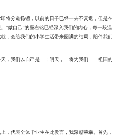
学即将分道扬镳，以前的日子已经一去不复返，但是在
。“做自己”的座右铭已经深入我们的内心，每一段温
成就，会给我们的小学生活带来圆满的结局，陪伴我们
今天，我们以自己是—；明天，—将为我们——祖国的
礼上，代表全体毕业生在此发言，我深感荣幸。首先，