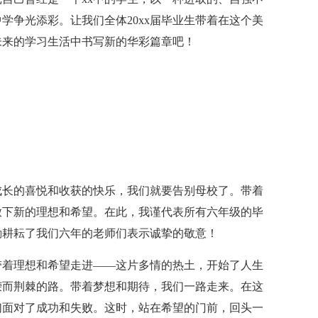
学争光添彩。让我们全体20xx届毕业生带着在这个美
未来的学习生活中书写新的华彩篇章吧！
成长的喜悦和收获的快乐，我们就要告别母校了。带着
放下新的理想和希望。在此，我谨代表所有六年级的毕
勤耕耘了我们六年的老师们表示诚挚的敬意！
带着理想和希望走进——这片多情的热土，开始了人生
荣而荆棘的路。带着梦想和期待，我们一路走来。在这
们面对了成功和失败。这时，站在希望的门前，回头一