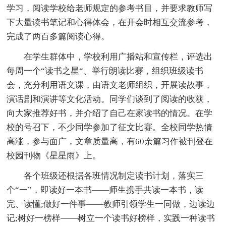
学习，阅读学校给老师规定的参考书目，并要求教师写
下大量读书笔记和心得体会，在开会时相互交流参考，
完成了两百多篇阅读心得。
在学生群体中，学校利用广播站和宣传栏，评选出
每周一个“读书之星“、举行朗读比赛，组织班级读书
会，充分利用语文课，由语文老师组织，开展读故事，
演话剧和演讲等文化活动。同学们谈到了阅读的收获，
向大家推荐好书，并介绍了自己在家读书的情况。在学
校的号召下，不少同学参加了征文比赛。全校同学热情
高涨，参与面广，文章质量高，有60余篇习作被刊登在
校园刊物《星星雨》上。
各个班级还根据各班情况制定读书计划，落实三
个“一”，即读好一本书——师生携手共读一本书，读
完、读懂;做好一件事——教师引领学生一同做，边读边
记;树好一榜样——树立一个读书好榜样，实践一种读书