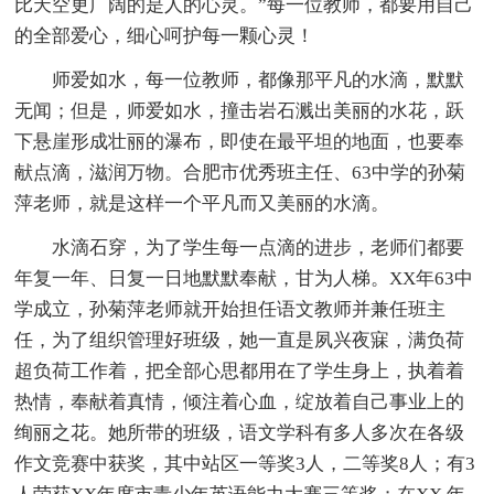
比天空更广阔的是人的心灵。”每一位教师，都要用自己
的全部爱心，细心呵护每一颗心灵！
师爱如水，每一位教师，都像那平凡的水滴，默默
无闻；但是，师爱如水，撞击岩石溅出美丽的水花，跃
下悬崖形成壮丽的瀑布，即使在最平坦的地面，也要奉
献点滴，滋润万物。合肥市优秀班主任、63中学的孙菊
萍老师，就是这样一个平凡而又美丽的水滴。
水滴石穿，为了学生每一点滴的进步，老师们都要
年复一年、日复一日地默默奉献，甘为人梯。XX年63中
学成立，孙菊萍老师就开始担任语文教师并兼任班主
任，为了组织管理好班级，她一直是夙兴夜寐，满负荷
超负荷工作着，把全部心思都用在了学生身上，执着着
热情，奉献着真情，倾注着心血，绽放着自己事业上的
绚丽之花。她所带的班级，语文学科有多人多次在各级
作文竞赛中获奖，其中站区一等奖3人，二等奖8人；有3