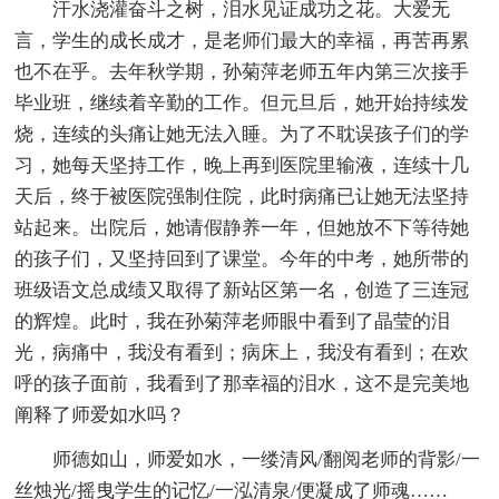
汗水浇灌奋斗之树，泪水见证成功之花。大爱无
言，学生的成长成才，是老师们最大的幸福，再苦再累
也不在乎。去年秋学期，孙菊萍老师五年内第三次接手
毕业班，继续着辛勤的工作。但元旦后，她开始持续发
烧，连续的头痛让她无法入睡。为了不耽误孩子们的学
习，她每天坚持工作，晚上再到医院里输液，连续十几
天后，终于被医院强制住院，此时病痛已让她无法坚持
站起来。出院后，她请假静养一年，但她放不下等待她
的孩子们，又坚持回到了课堂。今年的中考，她所带的
班级语文总成绩又取得了新站区第一名，创造了三连冠
的辉煌。此时，我在孙菊萍老师眼中看到了晶莹的泪
光，病痛中，我没有看到；病床上，我没有看到；在欢
呼的孩子面前，我看到了那幸福的泪水，这不是完美地
阐释了师爱如水吗？
师德如山，师爱如水，一缕清风/翻阅老师的背影/一
丝烛光/摇曳学生的记忆/一泓清泉/便凝成了师魂……