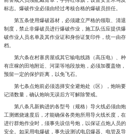
前警戒人员须配戴臂章，手持红绿旗，设置安全木马及
标志。爆破作业必须由经过考核合格的爆破员担任。
第五条使用爆破器材，必须建立严格的领取、清退
制度，禁止非爆破员进行爆破作业，施工队伍应提供爆
破作业人员名单及其作业证和身份证复印件，统一由存
档。
第六条在村寨房屋或其它输电线路（高压电）、种
有庄稼的田地附近、河渠等地段放炮，必须加覆盖物，
预留一定的保护距离，以免飞石。
第七条点炮前必须选择安全避炮处（区），炮响要
记清数量，确认炮响无误后方可解除警戒。
第八条凡新购进的各型号（规格）导火线必须由炮
工测燃烧速度后，才能确保各类炮所用导火线长度，在
进行群炮作业时，须事先设信号炮，以保证点炮人员的
安全。如采用电爆破，事先设测试电启爆器、电管及导