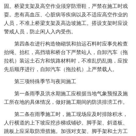
固。桥梁支架及高空作业须穿防滑鞋，严禁在施工时戏
耍。患有高血压、心脏病等疾病以及不适应高空作业的
人员，不准上桥梁支架及高边坡施工。搭设支架时应设
警戒人员，防止闲人入内受伤。
第四条在进行构造物砌筑和抬运石料时应事先检查
抬绳、抬杠，高挡墙和桥台下严禁站人，自卸汽车（拖
拉机）装运土石方和筑路材料时，不准乱扔乱抛，应按
先后顺序进行，自卸汽车（拖拉机）上严禁载人。
第三项特殊季节与夜间施工
第一条雨季及洪水期施工应根据当地气象预报及施
工所在地的具体情况，做好施工期间的防洪排涝工作。
第二条在雨季施工时，施工现场应及时排除积水，
人行横道的上下坡应挖步梯或铺砂。脚手架、斜道板、
跳板上应采取防滑措施。加强对支架、脚手架和土方工