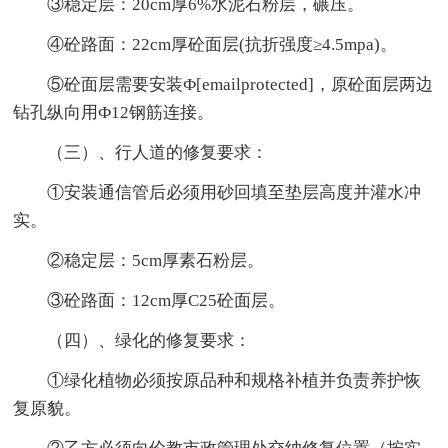
③稳定层：20cm厚6%水泥石粉层，碾压。
④砼路面：22cm厚砼面层(抗折强度≥4.5mpa)。
⑤砼面层需要安装Ф[emailprotected]，原砼面层两边
钻孔纵向用Ф12钢筋连接。
（三）、行人道的修复要求：
①安装通信管后必须用砂回填至垫层高度并灌水冲
实。
②稳定层：5cm厚素石粉层。
③砼路面：12cm厚C25砼面层。
（四）、绿化的修复要求：
①绿化植物必须按原品种和规格补植并负责养护恢
复原貌。