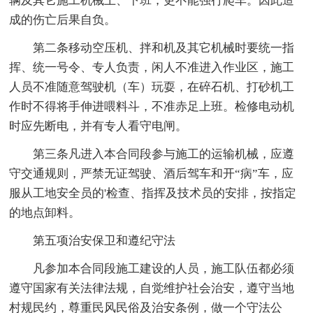
辆及其它施工机械上、下班，更不能强行爬车。因此造
成的伤亡后果自负。
第二条移动空压机、拌和机及其它机械时要统一指
挥、统一号令、专人负责，闲人不准进入作业区，施工
人员不准随意驾驶机（车）玩耍，在碎石机、打砂机工
作时不得将手伸进喂料斗，不准赤足上班。检修电动机
时应先断电，并有专人看守电闸。
第三条凡进入本合同段参与施工的运输机械，应遵
守交通规则，严禁无证驾驶、酒后驾车和开“病”车，应
服从工地安全员的'检查、指挥及技术员的安排，按指定
的地点卸料。
第五项治安保卫和遵纪守法
凡参加本合同段施工建设的人员，施工队伍都必须
遵守国家有关法律法规，自觉维护社会治安，遵守当地
村规民约，尊重民风民俗及治安条例，做一个守法公