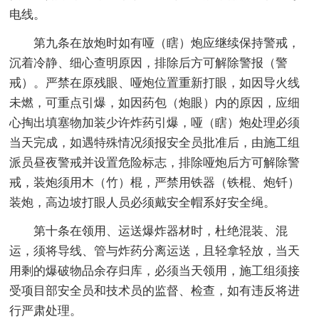
电线。
第九条在放炮时如有哑（瞎）炮应继续保持警戒，
沉着冷静、细心查明原因，排除后方可解除警报（警
戒）。严禁在原残眼、哑炮位置重新打眼，如因导火线
未燃，可重点引爆，如因药包（炮眼）内的原因，应细
心掏出填塞物加装少许炸药引爆，哑（瞎）炮处理必须
当天完成，如遇特殊情况须报安全员批准后，由施工组
派员昼夜警戒并设置危险标志，排除哑炮后方可解除警
戒，装炮须用木（竹）棍，严禁用铁器（铁棍、炮钎）
装炮，高边坡打眼人员必须戴安全帽系好安全绳。
第十条在领用、运送爆炸器材时，杜绝混装、混
运，须将导线、管与炸药分离运送，且轻拿轻放，当天
用剩的爆破物品余存归库，必须当天领用，施工组须接
受项目部安全员和技术员的监督、检查，如有违反将进
行严肃处理。