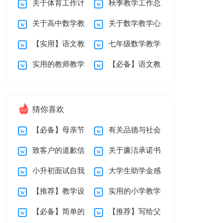
关于体育工作计
秋季教学工作总
扬信15篇
作总结
关于高中数学教
关于数学教学心
划模板七篇
结锦集十篇
【实用】语文教
七年级数学教学
学总结锦集六篇
得体会模板锦集5篇
实用的教师教学
【必备】语文教
学心得体会锦集八篇
总结锦集十篇
总结锦集6篇
学总结锦集10篇
猜你喜欢
【必备】母亲节
有关品德与社会
致客户的道歉信
关于廉洁承诺书
感谢信三篇
教学总结汇编十篇
小升初面试自我
大学生助学金感
汇编九篇
【推荐】教学设
实用的小学教学
介绍
谢信15篇
【必备】简单的
【推荐】写给父
计方案模板汇编八篇
计划二年级三篇