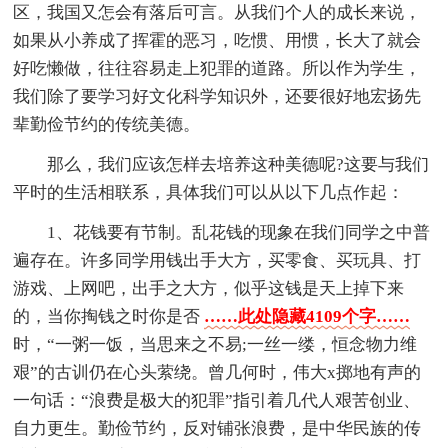
区，我国又怎会有落后可言。从我们个人的成长来说，
如果从小养成了挥霍的恶习，吃惯、用惯，长大了就会
好吃懒做，往往容易走上犯罪的道路。所以作为学生，
我们除了要学习好文化科学知识外，还要很好地宏扬先
辈勤俭节约的传统美德。
那么，我们应该怎样去培养这种美德呢?这要与我们
平时的生活相联系，具体我们可以从以下几点作起：
1、花钱要有节制。乱花钱的现象在我们同学之中普
遍存在。许多同学用钱出手大方，买零食、买玩具、打
游戏、上网吧，出手之大方，似乎这钱是天上掉下来
的，当你掏钱之时你是否
……此处隐藏4109个字……
时，“一粥一饭，当思来之不易;一丝一缕，恒念物力维
艰”的古训仍在心头萦绕。曾几何时，伟大x掷地有声的
一句话：“浪费是极大的犯罪”指引着几代人艰苦创业、
自力更生。勤俭节约，反对铺张浪费，是中华民族的传