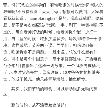
苦。”我们现在的同学们，有谁吃饭的时候想到种粮人的
艰辛呢?不浪费粮食，天天可做，顿顿可以做到。大家看
看我就知道，“iamsofat,right?”,是的。我应该减肥。要减
肥，是不是每次都应该把饭吃一半，剩下一半倒掉呢?不
是的。每次老师打饭的时候，给老师提个醒，少打一
点。自己盛的时候，吃多少盛多少。每次都吃得干干净
净。这样减肥，节俭两不误。同学们，相信你们每一
位，吃饭肯定不是问题。一般来说，想吃什么就有什
么。可不是每个中国孩子，每个家庭都这样。广西电视
台今年5月曾播出了这样一则故事。一个14岁男孩杨六
斤，6岁时父亲去世，母亲改嫁，10岁爷爷奶奶相继去
世，他成了孤儿。他只能青草填肚，捕鱼解馋。
其实，我们节约的粮食，可以帮助很多无助的孩
子。
勤俭节约，从不浪费粮食做起!