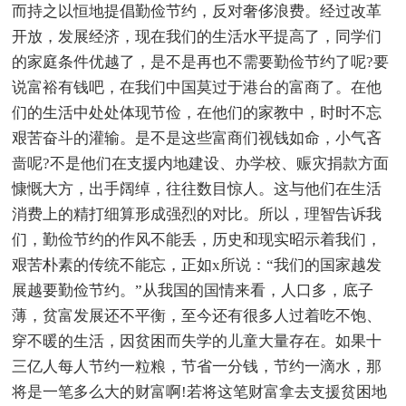
而持之以恒地提倡勤俭节约，反对奢侈浪费。经过改革
开放，发展经济，现在我们的生活水平提高了，同学们
的家庭条件优越了，是不是再也不需要勤俭节约了呢?要
说富裕有钱吧，在我们中国莫过于港台的富商了。在他
们的生活中处处体现节俭，在他们的家教中，时时不忘
艰苦奋斗的灌输。是不是这些富商们视钱如命，小气吝
啬呢?不是他们在支援内地建设、办学校、赈灾捐款方面
慷慨大方，出手阔绰，往往数目惊人。这与他们在生活
消费上的精打细算形成强烈的对比。所以，理智告诉我
们，勤俭节约的作风不能丢，历史和现实昭示着我们，
艰苦朴素的传统不能忘，正如x所说：“我们的国家越发
展越要勤俭节约。”从我国的国情来看，人口多，底子
薄，贫富发展还不平衡，至今还有很多人过着吃不饱、
穿不暖的生活，因贫困而失学的儿童大量存在。如果十
三亿人每人节约一粒粮，节省一分钱，节约一滴水，那
将是一笔多么大的财富啊!若将这笔财富拿去支援贫困地