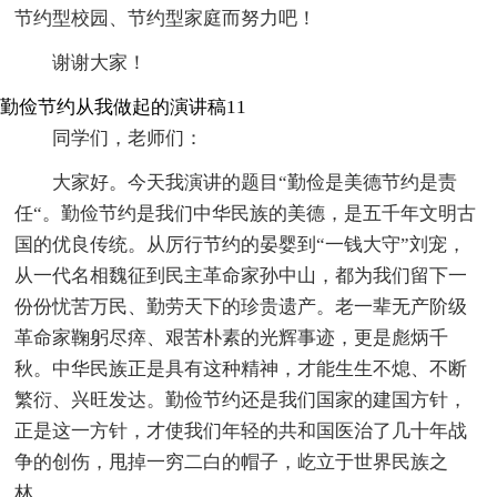
节约型校园、节约型家庭而努力吧！
谢谢大家！
勤俭节约从我做起的演讲稿11
同学们，老师们：
大家好。今天我演讲的题目“勤俭是美德节约是责
任“。勤俭节约是我们中华民族的美德，是五千年文明古
国的优良传统。从厉行节约的晏婴到“一钱大守”刘宠，
从一代名相魏征到民主革命家孙中山，都为我们留下一
份份忧苦万民、勤劳天下的珍贵遗产。老一辈无产阶级
革命家鞠躬尽瘁、艰苦朴素的光辉事迹，更是彪炳千
秋。中华民族正是具有这种精神，才能生生不熄、不断
繁衍、兴旺发达。勤俭节约还是我们国家的建国方针，
正是这一方针，才使我们年轻的共和国医治了几十年战
争的创伤，甩掉一穷二白的帽子，屹立于世界民族之
林。