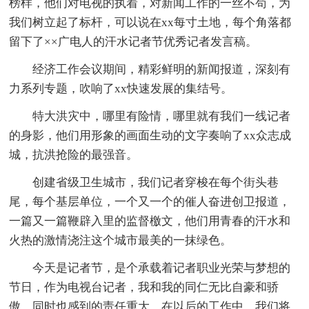
榜样，他们对电视的执着，对新闻工作的一丝不苟，为
我们树立起了标杆，可以说在xx每寸土地，每个角落都
留下了××广电人的汗水记者节优秀记者发言稿。
经济工作会议期间，精彩鲜明的新闻报道，深刻有
力系列专题，吹响了xx快速发展的集结号。
特大洪灾中，哪里有险情，哪里就有我们一线记者
的身影，他们用形象的画面生动的文字奏响了xx众志成
城，抗洪抢险的最强音。
创建省级卫生城市，我们记者穿梭在每个街头巷
尾，每个基层单位，一个又一个的催人奋进创卫报道，
一篇又一篇鞭辟入里的监督檄文，他们用青春的汗水和
火热的激情浇注这个城市最美的一抹绿色。
今天是记者节，是个承载着记者职业光荣与梦想的
节日，作为电视台记者，我和我的同仁无比自豪和骄
傲，同时也感到的责任重大。在以后的工作中，我们将