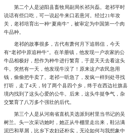
第二个人是泌阳县畜牧局副局长祁兴磊。老祁平时
说话有些口吃，可一说起牛来口若悬河。经过21年攻
关，老祁培育出一种“夏南牛”，被审定为中国第一个肉
牛品种。
老祁的故事很多，古代有萧何月下追韩信，今天
有“老祁中原追种牛”。在羊册镇，他发现一户农家的公
牛品相极好，想作为种牛进行繁育，于是天天去看这头
牛。突然有一天，他发现牛没了！原来这户农民急用
钱，偷偷把牛卖了。老祁一听急了，发疯一样到处寻找
打听，走了4天，转了两个县四个乡，终于在西边社旗县
境内找到了这头心爱的公牛。后来，这头牛挺争气，杂
交繁育了八万多个强壮的后代。
第三个人是从河南省直机关选派到村里当书记的吴
树兰。头一次采访她时，她正从牛棚里走出来，鞋沾满
泥巴和草屑，比乡下农妇还朴实，无论如何与我想象中