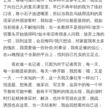
之后，每晚与孤灯相伴，在本科毕业多年之后，我坐进
了向往已久的复旦课堂里。早已不再年轻的我为了练好
口语，将小石子放进嘴里，所以当我在乌镇用流利的英
语采访外国游客时，我知道一切付出都是值得的。就如
当初很多人不解地问我：当一名教师不是很好吗?放弃一
切重头开始值得吗?如今依旧有很多人问我：放弃上海的
一切，回到这里，会后悔吗?我只想说，对家庭我有太多
的愧疚，我需要做一些补偿;对事业，我有足够的信心，
在xx晚报这个全新的平台上，找到自己扎实的立足点。
喜欢做一名记者，只因为对于记者而言，每一天、
每一刻都是崭新的。每天一睁开眼，我想着：哦，又是
一天，一个未知的一天，这一天我又像往常一样出门，
找选题、想角度、做采访、写文章，这其中的每一个环
节都有可能中断、都有不可预料的情况出现，我必须时
时打起精神来应对、解决，也许辛苦就在这里，挑战、
诱惑也在这里。当一天结束时，我会回想着对自己说：