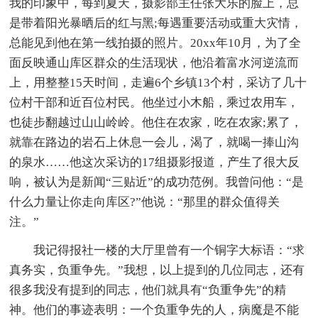
我的印象中，每到夏天，摄影部主任张大乐的脸上，总
是带着阳光暴晒后的红与黑;每遇重要活动或重大灾情，
总能见到他在第一线拍摄的照片。20xx年10月，为了全
面反映通山库区群众的生活现状，他沿着富水河逆流而
上，用整整15天时间，走遍6个乡镇13个村，采访了几十
位村干部和近百位村民。他坐过小木船，乘过农用车，
也徒步翻越过山山岭岭。他住在农家，吃在农家;累了，
就靠在路边的岩石上休息一会儿，渴了，就喝一捧山沟
的泉水……他这次采访的17组摄影报道，产生了很大反
响，被认为是新闻“三贴近”的成功范例。我曾问他：“是
什么力量让你走向库区?”他说：“那里的群众值得关
注。”
我记得报社一楼的大厅里曾有一个铜字大标语：“求
真务实，负重争先。”我想，以上提到的几位同志，还有
很多我没有提到的同志，他们就具有“负重争先”的精
神。他们的事迹表明：一个负重争先的人，病魔是不能