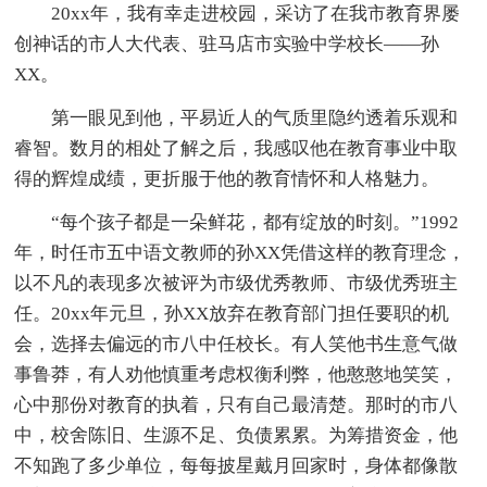
20xx年，我有幸走进校园，采访了在我市教育界屡
创神话的市人大代表、驻马店市实验中学校长——孙
XX。
第一眼见到他，平易近人的气质里隐约透着乐观和
睿智。数月的相处了解之后，我感叹他在教育事业中取
得的辉煌成绩，更折服于他的教育情怀和人格魅力。
“每个孩子都是一朵鲜花，都有绽放的时刻。”1992
年，时任市五中语文教师的孙XX凭借这样的教育理念，
以不凡的表现多次被评为市级优秀教师、市级优秀班主
任。20xx年元旦，孙XX放弃在教育部门担任要职的机
会，选择去偏远的市八中任校长。有人笑他书生意气做
事鲁莽，有人劝他慎重考虑权衡利弊，他憨憨地笑笑，
心中那份对教育的执着，只有自己最清楚。那时的市八
中，校舍陈旧、生源不足、负债累累。为筹措资金，他
不知跑了多少单位，每每披星戴月回家时，身体都像散