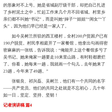
的形象对不上号。她是省城副厅级干部，却把自己扎进
了乡村泥土之中，忙起工作来几个月不回省城。村里乡
亲们都不叫她“书记”，而是叫她“婶子”“姐姐”“闺女”“丫
头”，因为他们早已经是一家人了。
如今吴树兰所驻的西王楼村，全村200户贫困户已有
190户脱贫。村民李相庭开了一家餐馆，他拿出勾画得密
密麻麻的一张纸，告诉我说：“俺能开上这个餐馆多亏了
吴书记。她来俺家一趟要走10来里山路，有时鞋都磨烂
了。你看，她每来一趟，我就画一个勾儿，去年她来了
23趟，今年来了49趟。”
张银良、祁兴磊、吴树兰，他们有一个共同的名字
——共产党员。他们的共同之处就是不忘初心，几十年
如一日，坚定、坚持、坚韧！
记者演讲稿 篇4