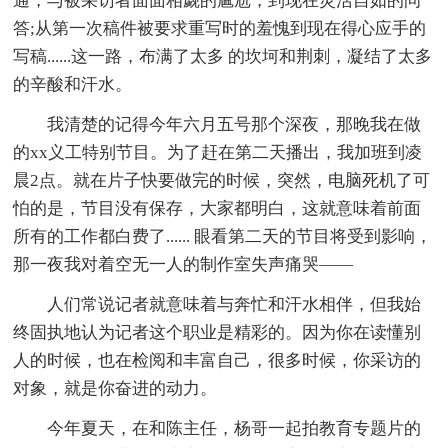
通，与被采访者面面相觑的尴尬，到现在灵活自如的问
答;从第一次稿件被要求重写时的羞愧到现在得心应手的
写稿......这一路，布满了太多 的坎坷和荆刺，凝结了太多
的辛酸和汗水。
我清楚的记得今年六月五号那个深夜，那晚我在做
的xx义工特别节目。为了赶在第二天播出，我加班到凌
晨2点。就在片子快要做完的时候，突然，电脑死机了可
怕的是，节目没有保存，大家都明白，这就意味着前面
所有的工作都白费了...... 眼看第二天的节目将受到影响，
那一夜我对着空无一人的制作室失声痛哭——
人们常说记者就意味着与奔忙和汗水相伴，但我始
终固执地认为记者这个职业是精彩的。因为你在读懂别
人的时候，也在检阅和丰富自己，很多时候，你采访的
对象，就是你奋进的动力。
今年夏天，在和陈主任，杨哥一起拍教育专题片的