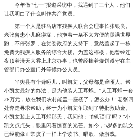
今年做“七一”报道采访中，我遇到了三个人，他们
让我明白了什么叫作共产党员。
第一个人是驻马店市残疾人联合会理事长张银良。
老张曾患小儿麻痹症，他拖着一条不太方便的腿满世界
跑，不停张罗，在党委政府的支持下，竟然盖起了一栋
免费为残疾人服务的综合大楼。为盖这栋楼，他曾经连
夜顶着漫天大雾上北京办事，也曾经揣着烧饼蹲守在主
管部门办公室门外等候办公人员。
平舆县有个聋哑儿，叫凯文，父母都是聋哑人。帮
小凯文最好的办法，是为他装人工耳蜗。“人工耳蜗一套
28万元，放在我们农村能盖一座楼了，怎么办！”老张四
处奔走寻求帮助，终于为小凯文争取到了特批救助金。
小凯文装上人工耳蜗那天，我问他：“能听到了吗？”小
凯文点点头，眼里闪着惊喜的光芒。如今，5岁多的凯文
已经能像正常孩子一样上学读书、唱歌、做游戏。