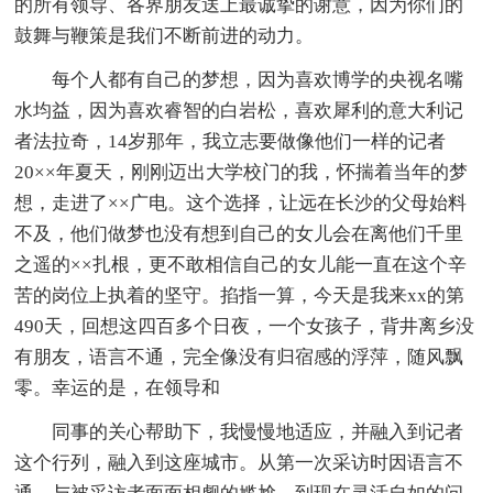
的所有领导、各界朋友送上最诚挚的谢意，因为你们的
鼓舞与鞭策是我们不断前进的动力。
每个人都有自己的梦想，因为喜欢博学的央视名嘴
水均益，因为喜欢睿智的白岩松，喜欢犀利的意大利记
者法拉奇，14岁那年，我立志要做像他们一样的记者
20××年夏天，刚刚迈出大学校门的我，怀揣着当年的梦
想，走进了××广电。这个选择，让远在长沙的父母始料
不及，他们做梦也没有想到自己的女儿会在离他们千里
之遥的××扎根，更不敢相信自己的女儿能一直在这个辛
苦的岗位上执着的坚守。掐指一算，今天是我来xx的第
490天，回想这四百多个日夜，一个女孩子，背井离乡没
有朋友，语言不通，完全像没有归宿感的浮萍，随风飘
零。幸运的是，在领导和
同事的关心帮助下，我慢慢地适应，并融入到记者
这个行列，融入到这座城市。从第一次采访时因语言不