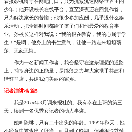
着摄影机蹲守在网吧门口，只为挽救沉迷网络世界里的
少年；他开设校长在线平台，直至深夜还在回复作答，
只为解决家长的苦恼；他很少参加应酬，几乎没什么娱
乐活动，把全部时间都给了孩子们和他最爱的教育事
业。孙校长这样对我说：“我的根在教育，我的心属于学
生！”是啊，他身上的书生意气，让他一路走来坦坦荡
荡、无怨无悔。
作为一名新闻工作者，我会坚守在这条理想的道路
上，捕捉身边的正能量，尽绵薄之力与大家携手共建和
谐驻马店，共建我们美丽的家乡。
记者演讲稿 篇5
我是20xx年3月调来报社的。我有幸在上班的第三
天，读到一名优秀女记者的动人事迹。
她叫陈琳，只有二十出头的年龄。1999年秋天，她
不经意中被查出了肝癌，而且到了晚期，但她很快就镇