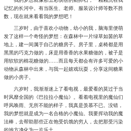
我的梦想就像那五彩缤纷的鹅卵石，一颗颗沉在我
记忆的长河中。有当医生、老师、服装设计师等数不胜
数，现在就来看看我的梦想吧！
三岁时，由于喜欢小动物，幼小的我，脑海里便萌
发了这样一个奇怪的梦想：在森林中一片绿草如茵的草
地上，建一间属于自己的糖房子。房子里，桌椅都是用
黑黑的巧克力做的，床是用香香的水果糖做的，被子是
用软软的棉花糖做的……而且每天都会有许多可爱的小
动物从森林中出来，与我一起嬉戏玩耍，分享这间糖果
做的小房子。
六岁时，我渐渐迷上了看电视，最爱看的莫过于当
时风靡全国的《巴拉拉小魔仙》。看着电视里的魔仙们
呼风唤雨、无所不能的样子，我真是羡慕不已。没错，
我的梦想就是成为一名合格的小魔仙。我要挥动我的魔
法棒，去帮助那些正在饱受饥饿的穷人，去把那受污染
的地方净化为一片乐土……