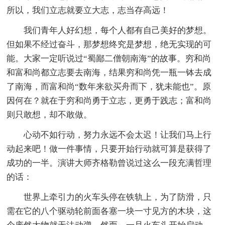
所以，我们立志就要立大志，志当存高远！
我们青年人好幻想，每个人都有自己美好的梦想。
但如果不经过奋斗，那梦想终究是梦想，绝无实现的可
能。大家一定听说过“蜀鄙二僧朝南海”的故事。穷和尚
和富和尚都立志要去南海，结果穷和尚凭一瓶一钵去成
了南海，而富和尚“数年来欲买舟而下，犹未能也”。原
因何在？就在于穷和尚勇于立志，更勇于践志；富和尚
则只敢想，却不敢做。
心动不如行动，努力永远不会太迟！让我们马上行
动起来吧！做一件事情，只要开始行动就可算是获得了
成功的一半。演讲大师齐格勒曾说过这么一段充满哲理
的话：
世界上牵引力的火车头停在铁轨上，为了防滑，只
需在它的八个驱动轮前面各塞一块一寸见方的木块，这