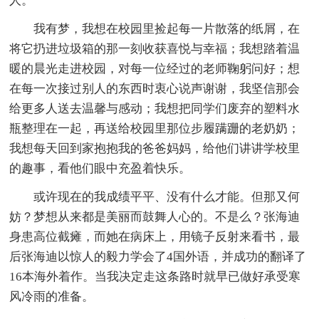
人。
我有梦，我想在校园里捡起每一片散落的纸屑，在
将它扔进垃圾箱的那一刻收获喜悦与幸福；我想踏着温
暖的晨光走进校园，对每一位经过的老师鞠躬问好；想
在每一次接过别人的东西时衷心说声谢谢，我坚信那会
给更多人送去温馨与感动；我想把同学们废弃的塑料水
瓶整理在一起，再送给校园里那位步履蹒跚的老奶奶；
我想每天回到家抱抱我的爸爸妈妈，给他们讲讲学校里
的趣事，看他们眼中充盈着快乐。
或许现在的我成绩平平、没有什么才能。但那又何
妨？梦想从来都是美丽而鼓舞人心的。不是么？张海迪
身患高位截瘫，而她在病床上，用镜子反射来看书，最
后张海迪以惊人的毅力学会了4国外语，并成功的翻译了
16本海外着作。当我决定走这条路时就早已做好承受寒
风冷雨的准备。