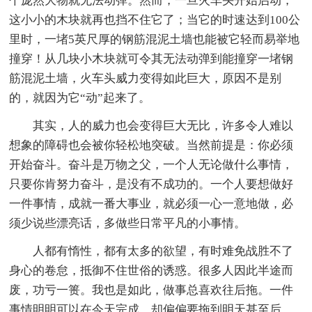
个庞然大物就无法动弹。然而，一旦火车头开始启动，
这小小的木块就再也挡不住它了；当它的时速达到100公
里时，一堵5英尺厚的钢筋混泥土墙也能被它轻而易举地
撞穿！从几块小木块就可令其无法动弹到能撞穿一堵钢
筋混泥土墙，火车头威力变得如此巨大，原因不是别
的，就因为它“动”起来了。
其实，人的威力也会变得巨大无比，许多令人难以
想象的障碍也会被你轻松地突破。当然前提是：你必须
开始奋斗。奋斗是万物之父，一个人无论做什么事情，
只要你肯努力奋斗，是没有不成功的。一个人要想做好
一件事情，成就一番大事业，就必须一心一意地做，必
须少说些漂亮话，多做些日常平凡的小事情。
人都有惰性，都有太多的欲望，有时难免战胜不了
身心的卷怠，抵御不住世俗的诱惑。很多人因此半途而
废，功亏一篑。我也是如此，做事总喜欢往后拖。一件
事情明明可以在今天完成，却偏偏要拖到明天甚至后