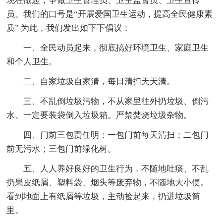
现在做起，争做卫生管理员、卫生监督员、卫生宣传
员。我们的口号是“开展爱国卫生运动，提高全民健康素
质” 为此，我们发出如下下倡议：
一、全民动员起来，彻底搞好环境卫生、家庭卫生
和个人卫生。
二、自家垃圾自家清，每日清扫天天清。
三、不乱倒垃圾污物，不从家里往外扔垃圾、倒污
水。一定要装袋倒入垃圾箱。严禁焚烧垃圾杂物。
四、门前三包责任明：一包门前每天清扫；二包门
前无污水；三包门前绿化树。
五、人人养好良好的卫生行为，不随地吐痰、不乱
扔果皮纸屑、塑料袋、烟头等废弃物，不随地大小便。
看到地面上有纸屑等垃圾，主动捡起来，扔进垃圾筒
里。