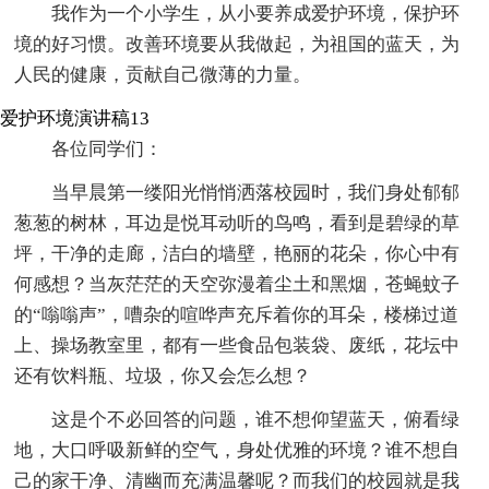
我作为一个小学生，从小要养成爱护环境，保护环
境的好习惯。改善环境要从我做起，为祖国的蓝天，为
人民的健康，贡献自己微薄的力量。
爱护环境演讲稿13
各位同学们：
当早晨第一缕阳光悄悄洒落校园时，我们身处郁郁
葱葱的树林，耳边是悦耳动听的鸟鸣，看到是碧绿的草
坪，干净的走廊，洁白的墙壁，艳丽的花朵，你心中有
何感想？当灰茫茫的天空弥漫着尘土和黑烟，苍蝇蚊子
的“嗡嗡声”，嘈杂的喧哗声充斥着你的耳朵，楼梯过道
上、操场教室里，都有一些食品包装袋、废纸，花坛中
还有饮料瓶、垃圾，你又会怎么想？
这是个不必回答的问题，谁不想仰望蓝天，俯看绿
地，大口呼吸新鲜的空气，身处优雅的环境？谁不想自
己的家干净、清幽而充满温馨呢？而我们的校园就是我