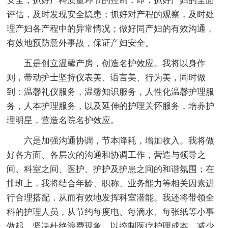
安全，抓好产科质量环节的控制，即：抓好产妇的全面
评估，及时发现安全隐患；抓好对产程的观察，及时处
理产妇各产程中的异常情况；做好同产妇的有效沟通，
有效地预防意外事故，保证产妇安全。
五是创立温馨产房，创造名护效应。我将以身作
则，带动护士坚持仪表美、语言美、行为美，同时做
到：温馨礼仪服务，温馨知识服务，人性化温馨护理服
务，人本护理服务，以及延伸的护理关怀服务，培养护
理明星，营造名院名护效应。
六是加强沟通协调，节本降耗，增加收入。我将做
好各方面、各层次的沟通和协调工作，营造与领导之
间、科室之间、医护、护护及护患之间的和谐氛围；在
排班上，我将结合年龄、职称、业务能力等相关因素进
行合理搭配，从而有效地发挥科室潜能。我还将带领全
科的护理人员，从节约每度电、每滴水、每张纸等小事
做起，坚决杜绝浪费现象，以控制医疗护理成本，减少