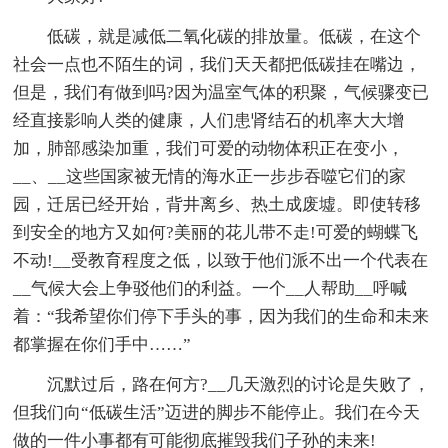
低碳，就是减低二氧化碳的排放量。低碳，在这个
社会一点也不陌生的词，我们天天都把低碳挂在嘴边，
但是，我们有做到吗?因为温室气体的积聚，气候骤变已
经直接影响人类的健康，人们患肾结石的机率大大增
加，肺部感染加重，我们可爱的动物体积正在变小，
__、__这些国家被无情的海水正一步步吞噬它们的家
园，迁居已经开始，背井离乡、热土成废墟。即使转移
到安全的地方又如何?美丽的花儿带不走!可爱的蝴蝶飞
不动!__受教育程度之低，以致于他们派不出一个代表在
__气候大会上争驳他们的利益。一个__人帮助__呼喊
着：“我希望你们停下手头的事，因为我们的生命和未来
都掌握在你们手中……”
沉默过后，路在何方?__几天激烈的讨论是失败了，
但我们向“低碳生活”迈进的脚步不能停止。我们在今天
做的一件小事都有可能彻底摧毁我们子孙的未来!