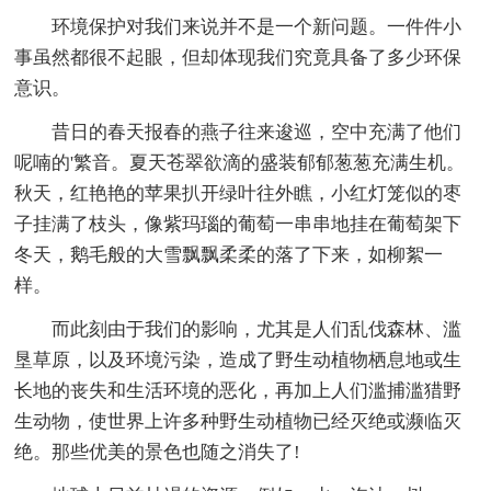
环境保护对我们来说并不是一个新问题。一件件小
事虽然都很不起眼，但却体现我们究竟具备了多少环保
意识。
昔日的春天报春的燕子往来逡巡，空中充满了他们
呢喃的'繁音。夏天苍翠欲滴的盛装郁郁葱葱充满生机。
秋天，红艳艳的苹果扒开绿叶往外瞧，小红灯笼似的枣
子挂满了枝头，像紫玛瑙的葡萄一串串地挂在葡萄架下
冬天，鹅毛般的大雪飘飘柔柔的落了下来，如柳絮一
样。
而此刻由于我们的影响，尤其是人们乱伐森林、滥
垦草原，以及环境污染，造成了野生动植物栖息地或生
长地的丧失和生活环境的恶化，再加上人们滥捕滥猎野
生动物，使世界上许多种野生动植物已经灭绝或濒临灭
绝。那些优美的景色也随之消失了!