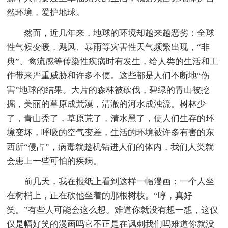
然环境，爱护地球。
然而，近几年来，地球的环境却越来越恶劣：全球
性气候变暖，飓风、暴雨等灾害性天气频繁出现，“非
典”、禽流感等传染性疾病时有发生，给人类的生活和工
作带来严重威胁和许多不便。这些都是人们不断地“伤
害”地球的结果。大片的森林被砍伐，碧绿的青山被挖
掘，美丽的草原成荒漠，清澈的河水成浊流。树林少
了，青山秃了，草原荒了，清水黑了，使人们生存的环
境变坏，呼吸的空气变差，生活的环境被许多有害的东
西所“侵占”，病毒就趁机钻进人们的体内，我们人类就
会患上一些可怕的疾病。
前几天，我在报纸上看到这样一幅漫画：一个人坐
在树梢上，正在砍他坐着的那根树枝。“哼，真好
笑。”有些人可能会这么想。难道你就没有想一想，这仅
仅是幅好笑的漫画吗它不正是在讽刺我们吗难道你就没