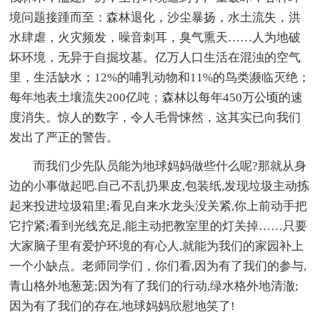
境问题接踵而至：森林退化，沙尘暴扬，水土流失，洪
水肆虐，火灾频发，噪音刺耳，臭气熏天……人为地破
坏环境，无异于自掘坟墓。亿万人口生活在混浊的空气
里，生活缺水；12%的哺乳动物和11%的鸟类濒临灭绝；
每年地表土壤流失200亿吨；森林以每年450万公顷的速
度消失。惊人的数字，令人毛骨悚然，这其实已向我们
发出了严正的警告。
而我们少先队员能为地球妈妈做些什么呢?那就从身
边的小事做起吧.自己不乱扔果皮,包装纸,发现垃圾主动拣
起来投进垃圾箱里;看见自来水龙头没关紧,你上前动手把
它拧紧;看到光线充足,能主动把教室里的灯关掉……只要
大家脑子里有爱护环境的有心人,就能为我们的家园补上
一个小缺点。老师同学们，你们看,因为有了我们的参与,
青山格外地葱茏;因为有了我们的行动,绿水格外地清澈;
因为有了我们的存在,地球妈妈欣慰地笑了!