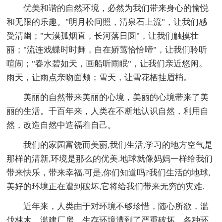
优美和谐的自然环境，必然为我们带来身心的愉悦
和无限的乐趣。"明月松间照，清泉石上流"，让我们感
受清幽；"大漠孤烟直，长河落日圆"，让我们触摸壮
丽；"流连戏蝶时时舞，自在娇莺恰恰啼"，让我们聆听
喧闹；"春水碧如天，画船听雨眠"，让我们亲近悠闲。
雨天，让雨点亲吻面颊；雪天，让雪花栖挂眉梢。
美丽的自然带来美丽的心境，美丽的心境带来了美
丽的生活。千百年来，人类在不断地认识自然，利用自
然，改造自然中造福着自己。
我们的家园富饶而美丽,我们生活,学习的地方空气是
那样的清新,环境是那么的优美.地球就像妈妈一样给我们
带来快乐，带来幸福.可是,你们知道吗?我们生活的地球,
美好的环境正在遭到破坏,它将给我们带来无穷的灾难.
近年来，人类由于对环境不够珍惜，随心所欲，滥
伐林木，滥建厂房，生存环境遭到了严重破坏，各种环