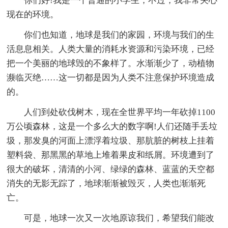
你们好!我是一个普通的小学生，不过，我非常关心
现在的环境。
你们也知道，地球是我们的家园，环境与我们的生
活息息相关。人类大量的消耗水资源和污染环境，已经
把一个美丽的地球毁的不象样了。水渐渐少了，动植物
濒临灭绝……这一切都是因为人类不注意保护环境造成
的。
人们到处砍伐树木，现在全世界平均一年砍掉1100
万公顷森林，这是一个多么大的数字啊!人们还随手丢垃
圾，那发臭的河面上漂浮着垃圾、那肮脏的树枝上挂着
塑料袋、那黑黑的草地上堆着果皮和纸屑。环境遭到了
很大的破坏，清清的小河、绿绿的森林、蓝蓝的天空都
消失的无影无踪了，地球渐渐被毁灭，人类也渐渐死
亡。
可是，地球一次又一次地原谅我们，希望我们能改