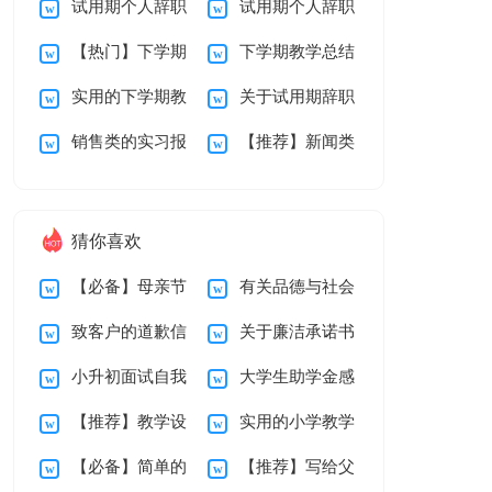
试用期个人辞职
试用期个人辞职
总结范文锦集十篇
报告范文锦集5篇
【热门】下学期
下学期教学总结
报告范文锦集8篇
报告范文锦集7篇
实用的下学期教
关于试用期辞职
教学总结3篇
九篇
销售类的实习报
【推荐】新闻类
学总结范文锦集6篇
报告范文锦集5篇
告4篇
实习报告4篇
猜你喜欢
【必备】母亲节
有关品德与社会
致客户的道歉信
关于廉洁承诺书
感谢信三篇
教学总结汇编十篇
小升初面试自我
大学生助学金感
汇编九篇
【推荐】教学设
实用的小学教学
介绍
谢信15篇
【必备】简单的
【推荐】写给父
计方案模板汇编八篇
计划二年级三篇