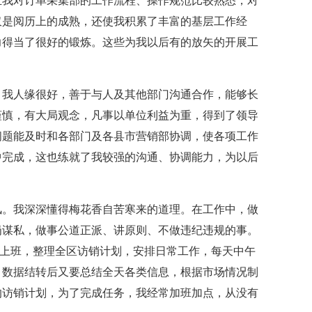
且我对订单采集部的工作流程、操作规范比较熟悉，对
仅是阅历上的成熟，还使我积累了丰富的基层工作经
力得当了很好的锻炼。这些为我以后有的放矢的开展工
。我人缘很好，善于与人及其他部门沟通合作，能够长
谨慎，有大局观念，凡事以单位利益为重，得到了领导
问题能及时和各部门及各县市营销部协调，使各项工作
中完成，这也练就了我较强的沟通、协调能力，为以后
风。我深深懂得梅花香自苦寒来的道理。在工作中，做
岗谋私，做事公道正派、讲原则、不做违纪违规的事。
30上班，整理全区访销计划，安排日常工作，每天中午
。数据结转后又要总结全天各类信息，根据市场情况制
的访销计划，为了完成任务，我经常加班加点，从没有