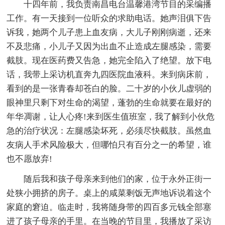
十四年前，我负责南昌电台温馨港湾节目的采编播
工作。有一天接到一位听众的求助电话。她声泪俱下告
诉我，她两个儿子患上血友病，大儿子刚刚病逝，还来
不及悲痛，小儿子又因为出血不止造成左腿感染，需要
截肢。现在医药费又告急，她完全陷入了绝望。放下电
话，我带上采访机直奔九四医院血液科。来到病床前，
看到的是一张青春却苍白的脸。二十岁的小伙儿虚弱的
眼神里只剩下对生命的渴望，蓬勃的生命就要在最好的
年华凋谢，让人心疼!来到医生值班室，我了解到小伙危
急的治疗状况：左腿感染坏死，必须尽快截肢。虽然血
友病人手术风险极大，但哪怕只有百分之一的希望，谁
也不愿放弃!
随后我和孩子母亲来到他们的家，位于永外正街一
处狭小拥挤的房子。桌上的咸菜剩饭无声地诉说着这个
家庭的窘迫。临走时，我将随身带的四百多元钱全部塞
进了孩子母亲的手里。在当晚的节目里，我播放了采访