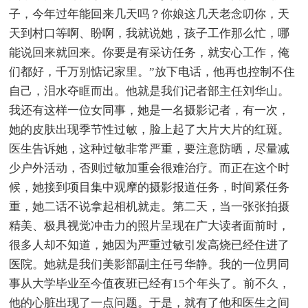
子，今年过年能回来几天吗？你娘这几天老念叨你，天
天到村口等啊、盼啊，我就说她，孩子工作那么忙，哪
能说回来就回来。你要是有采访任务，就安心工作，俺
们都好，千万别惦记家里。”放下电话，他再也控制不住
自己，泪水夺眶而出。他就是我们记者部主任刘华山。
我还有这样一位女同事，她是一名摄影记者，有一次，
她的皮肤出现季节性过敏，脸上起了大片大片的红斑。
医生告诉她，这种过敏非常严重，要注意防晒，尽量减
少户外活动，否则过敏加重会很难治疗。而正在这个时
候，她接到项目集中观摩的摄影报道任务，时间紧任务
重，她二话不说拿起相机就走。第二天，当一张张拍摄
精美、极具视觉冲击力的照片呈现在广大读者面前时，
很多人却不知道，她因为严重过敏引发高烧已经住进了
医院。她就是我们美影部副主任弓华静。我的一位男同
事从大学毕业至今值夜班已经有15个年头了。前不久，
他的心脏出现了一点问题。于是，就有了他和医生之间