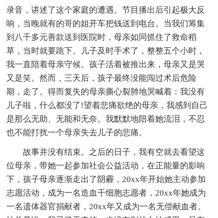
录音，讲述了这个家庭的遭遇。节目播出后引起极大反
响，当晚就有的哥的姐开车把钱送到电台。当我们筹集
到八千多元善款送到医院时，母亲如同抓住了救命稻
草，当时就要跪下。儿子及时手术了，整整五个小时，
我一直陪着母亲守候。孩子活着被推出来，母亲又是哭
又是笑。然而，三天后，孩子最终没能闯过术后危险
期，走了。得而复失的母亲撕心裂肺地哭喊着：我没有
儿子啦，什么都没了!望着悲痛欲绝的母亲，我感到自己
是那么无助、无能和无奈。我默默地陪着她流泪，不忍
也不能打扰一个母亲失去儿子的悲痛。
故事并没有结束。之后的日子，我有空就去看望这
位母亲，带她一起参加社会公益活动，在正能量的影响
下，孩子母亲逐渐走出了阴霾，20xx年开始她主动参加
志愿活动，成为一名造血干细胞志愿者，20xx年她成为
一名遗体器官捐献者，20xx年又成为一名无偿献血者。