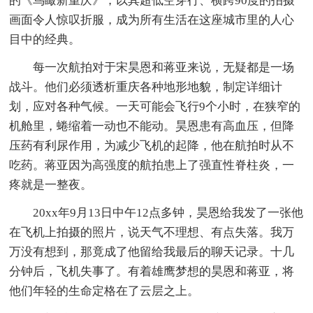
的《鸟瞰新重庆》，以其超低空穿行、横跨90度的拍摄
画面令人惊叹折服，成为所有生活在这座城市里的人心
目中的经典。
每一次航拍对于宋昊恩和蒋亚来说，无疑都是一场
战斗。他们必须透析重庆各种地形地貌，制定详细计
划，应对各种气候。一天可能会飞行9个小时，在狭窄的
机舱里，蜷缩着一动也不能动。昊恩患有高血压，但降
压药有利尿作用，为减少飞机的起降，他在航拍时从不
吃药。蒋亚因为高强度的航拍患上了强直性脊柱炎，一
疼就是一整夜。
20xx年9月13日中午12点多钟，昊恩给我发了一张他
在飞机上拍摄的照片，说天气不理想、有点失落。我万
万没有想到，那竟成了他留给我最后的聊天记录。十几
分钟后，飞机失事了。有着雄鹰梦想的昊恩和蒋亚，将
他们年轻的生命定格在了云层之上。