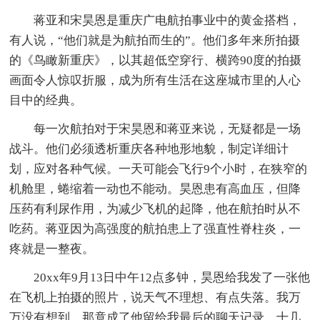
蒋亚和宋昊恩是重庆广电航拍事业中的黄金搭档，
有人说，“他们就是为航拍而生的”。他们多年来所拍摄
的《鸟瞰新重庆》，以其超低空穿行、横跨90度的拍摄
画面令人惊叹折服，成为所有生活在这座城市里的人心
目中的经典。
每一次航拍对于宋昊恩和蒋亚来说，无疑都是一场
战斗。他们必须透析重庆各种地形地貌，制定详细计
划，应对各种气候。一天可能会飞行9个小时，在狭窄的
机舱里，蜷缩着一动也不能动。昊恩患有高血压，但降
压药有利尿作用，为减少飞机的起降，他在航拍时从不
吃药。蒋亚因为高强度的航拍患上了强直性脊柱炎，一
疼就是一整夜。
20xx年9月13日中午12点多钟，昊恩给我发了一张他
在飞机上拍摄的照片，说天气不理想、有点失落。我万
万没有想到，那竟成了他留给我最后的聊天记录。十几