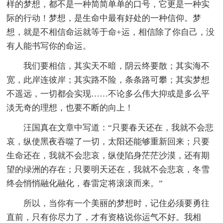
样的梦想，都不是一种简简单单的口号，它更是一种实
际的行动！梦想，是生命中最有好处的一种信仰。梦
想，就是不相信命运就等于命+运，相信除了你自己，没
有人能书写你的命运。
我们要相信，其实天不暗，阴云终要散；其实海不
宽，此岸连彼岸；其实路不险，条条路可攀；其实梦想
不遥远，一切都会实现……不论多么伟大抑或是多么平
淡无奇的理想，也要不断的向上！
汪国真在文章中写道：“只要春天还在，我就不会悲
哀，纵使黑夜吞噬了一切，太阳还能够重新回来；只要
生命还在，我就不会悲哀，纵使陷身茫茫沙漠，还有期
望的绿洲的存在；只要明天还在，我就不会悲哀，冬雪
终会悄悄融化融化，春雷定将滚滚而来。”
所以，当你有一个美丽的梦想时，记住必须要勇往
直前，只有你尽力了，才有资格说你运气不好。我相