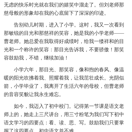
无虑的快乐时光就在我们的嬉笑中溜走了。但刘老师那
慈母般的形象却在我的心底留下了深深的印迹。
告别幼儿时期，进入了小学。这时，我又一次看到
那敏锐的目光和那慈祥的笑容，她是我的小学老师――
曹老师。她总爱在我取得好成绩时，给我一缕祥和的目
光和一个称许的笑容：那目光告诉我，不要骄傲！那笑
容鼓励我，不错，继续加油！
小学六年，那目光、那笑容，像和煦的春风、像温
暖的阳光吹拂着我、照耀着我，让我茁壮成长。光阴似
箭，小学毕业了，我离开了生活六年的母校，但曹老师
的音容笑貌让我永生难忘。
如今，我迈入了初中校门。记得第一节课是语文老
师上的，她走上三尺讲台，用三寸粉笔为我们写下初中
语文学习的四要点：看、读、思、写。鼓励我们只要掌
握了这四要点，初中语文并不难。