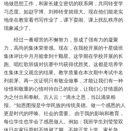
地做思想工作，和家长建立密切的联系网，共同转变学
习态度。如赵宇博、刘帅转变就很大。现在他们能老实
地坐在教室看书写作业了，课下耍闹、课上扰乱秩序的
现象减少了。
经过一番艰苦的不懈努力，形成了强有力的凝聚
力，高尚的集体荣誉感。现在，在我校开展的十星级班
集体评比中月月能拿到十颗星。这学期在学校开展的长
跑、唱红歌班级对抗赛中均获得优胜奖。这都是培养学
生集体主义观念的结果。教学质量在本次期中考试中名
列前茅。再一次证明只有敬业做事，才能让我们有一种
珍惜和敬重的心情对待自己的职业，让我们心甘情愿的
为之付出和奉献。古人云：“滴水之恩，当以涌泉相
报。”知恩图报是中华民族的传统美德。做一个感恩的人
更是时代的呼唤、社会的需要。 由于我的影响和教育，
每位学生也学会了感恩做人。例如：我班学生刘莹莹双
休日在家玩耍时不慎崴了脚，不能正常上学，家长急、