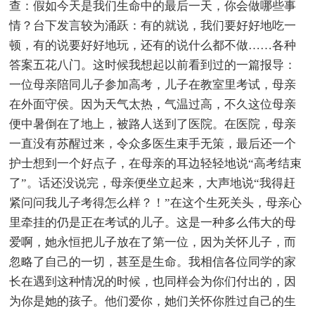
查：假如今天是我们生命中的最后一天，你会做哪些事
情？台下发言较为涌跃：有的就说，我们要好好地吃一
顿，有的说要好好地玩，还有的说什么都不做……各种
答案五花八门。这时候我想起以前看到过的一篇报导：
一位母亲陪同儿子参加高考，儿子在教室里考试，母亲
在外面守侯。因为天气太热，气温过高，不久这位母亲
便中暑倒在了地上，被路人送到了医院。在医院，母亲
一直没有苏醒过来，令众多医生束手无策，最后还一个
护士想到一个好点子，在母亲的耳边轻轻地说“高考结束
了”。话还没说完，母亲便坐立起来，大声地说“我得赶
紧问问我儿子考得怎么样？！”在这个生死关头，母亲心
里牵挂的仍是正在考试的儿子。这是一种多么伟大的母
爱啊，她永恒把儿子放在了第一位，因为关怀儿子，而
忽略了自己的一切，甚至是生命。我相信各位同学的家
长在遇到这种情况的时候，也同样会为你们付出的，因
为你是她的孩子。他们爱你，她们关怀你胜过自己的生