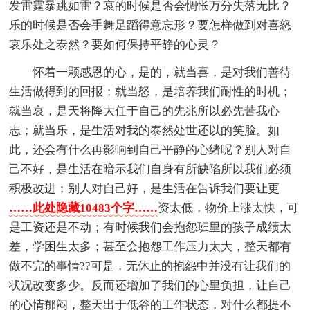
发雷霆暴跳如雷？哀的时候是否会惆怅万分失落无比？
乐的时候是否会手舞足蹈得意忘形？要怎样做到对喜怒
哀乐处之泰然？要如何保持平静的心灵？
怀着一颗感恩的心，是的，就当喜，是对我们善待
生活做得到的回报；就当怒，是培养我们耐性的时机；
就当哀，是天将降大任于自己的先兆所以必先苦我心
志；就当乐，是生活对我的泰然处世还以的笑脸。如
此，还会有什么再影响到自己平静的心绪呢？别人对自
己不好，是生活在暗示我们自身有所缺陷所以我们必须
积极改进；别人对自己好，是生活在告诉我们要让更
……此处隐藏10483个字……
资太低，物价上涨太快，可
是工资还是不动；有时候我们会抱怨班里的孩子成绩太
差，学困生太多；甚至会抱怨工作压力太大，整天都有
做不完的事情??可是，无休止的抱怨中并没有让我们的
状况改变多少。反而还增加了我们的心里负担，让自己
的心情郁闷，整天出于低谷的工作状态，对什么都提不