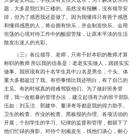
大多是女同志，学校没有安排人送水，为了解决饮水问
题，大多是我扛到三楼的。虽然没有报酬，没有领导安
排，但为了感恩我还是做了。因为我懂得只有善于感恩
和懂得感恩的人，将会拥有快乐，并会制造快乐。会用
坦荡的心境对待工作中的酸甜苦辣，让原本平淡的生活
散发出迷人的光彩。
（三）各位领导、老师，只有干好本职的教师才算
称职的教师 所以我的信条是：老老实实做人，踏踏实实
做事。我班现有四十名学生其中22名是男生，个头、体
重大多都超过了我。有些事情比我还明白，有了自己的
主见。有的时候真的很难驾驭他们。为了做好班务管
理，我一改粗暴的管理办法 ，建立起强有力的班干部队
伍如：刘玉洁、郭建华、董泽奇等都是我的得力助手。
卫生的检查、作业的检查、黑板报的办理、各项活动的
开展，个别学生的学习、纪律的监督和管理，都留下了
他们忙碌的身影。对待个别顽皮生，找他们谈心，耐心