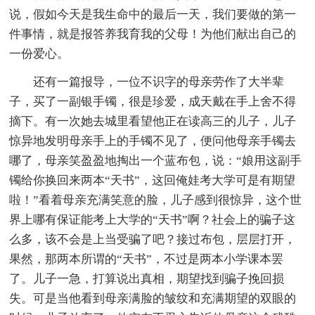
说，假如今天是我生命中的最后一天，我们要做的第一
件事情，就是报答养我育我的父母！为他们献出自己的
一份爱心。
还有一篇报导，一位不识字的母亲劳作了大半辈
子，买了一副银手镯，很是珍爱，成天戴在手上舍不得
摘下。有一次她去城里看望他正在读高三的儿子，儿子
惊异地发明母亲手上的手镯不见了，便问他母亲手镯去
哪了，母亲笑盈盈地掏出一个蓝布包，说：“娘用这副手
镯给你换回来两本“天书”，这回俺娃考大学可是有期望
啦！”看着母亲充满笑意的脸，儿子感到很惊异，这个世
界上哪有保证能考上大学的“天书”啊？社会上的骗子这
么多，该不会是上当受骗了吧？接过布包，层层打开，
果然，那两本所谓的“天书”，不过是两本小学课本罢
了。儿子一急，打算说出真相，期望找到骗子挽回损
失。可是当他看到母亲满脸的皱纹和充满期望的双眼的