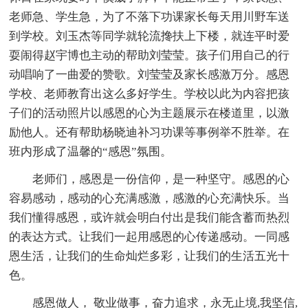
老师急、学生急，为了不落下功课家长每天用川野车送
到学校。刘玉杰等同学就轮流搀扶上下楼，就连平时爱
耍闹得赵宇博也主动的帮助刘莹莹。孩子们用自己的行
动唱响了一曲爱的赞歌。刘莹莹及家长感激万分。感恩
学校、老师教育出这么多好学生。学校以此为内容把孩
子们的活动照片以感恩的心为主题展示在楼道里，以激
励他人。还有帮助杨晓迪补习功课等事例举不胜举。在
班内形成了温馨的“感恩”氛围。
老师们，感恩是一份信仰，是一种坚守。感恩的心
容易感动，感动的心充满感激，感激的心充满快乐。当
我们懂得感恩，或许就会明白付出是我们能含蓄而热烈
的表达方式。让我们一起用感恩的心传递感动。一同感
恩生活，让我们的生命灿烂多彩，让我们的生活五光十
色。
感恩做人， 敬业做事，奋力追求，永无止境,我坚信,